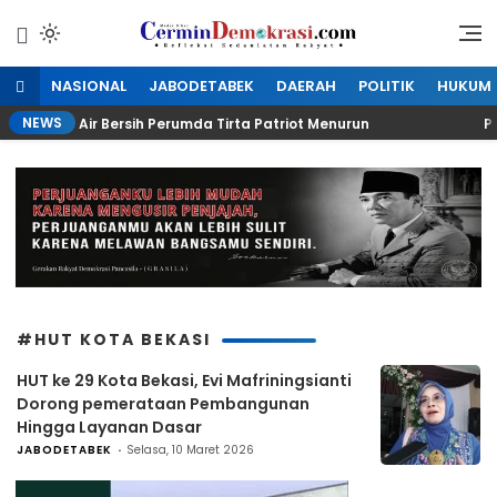
Lewati
ke
Refleksi Kedaulatan Rakyat
CerminDemokrasi.com
konten
NASIONAL
JABODETABEK
DAERAH
POLITIK
HUKUM
NEWS
roduksi Air Bersih Perumda Tirta Patriot Menurun
Peli
#HUT KOTA BEKASI
HUT ke 29 Kota Bekasi, Evi Mafriningsianti
Dorong pemerataan Pembangunan
Hingga Layanan Dasar
JABODETABEK
Selasa, 10 Maret 2026