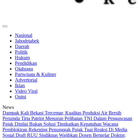
CerminDemokrasi.com
Refleksi Kedaulatan Rakyat
Nasional
Jabodetabek
Daerah
Politik
Hukum
Pendidikan
Olahraga
Pariwisata & Kuliner
Advertorial
Iklan
Video Viral
Opini
News
Dampak Kali Bekasi Tercemar, Kualitas Produksi Air Bersih
Perumda Tirta Patriot Menurun
Pelibatan TNI Dalam Pengawasan
Pajak Dinilai Bukan Solusi Tingkatkan Kepatuhan
Wacana
Pemblokiran Rekening Penunggak Pajak Tuai Reaksi Di Media
Sosial
Draft RUU Sisdiknas Wajibkan Dosen Bergelar Doktor,