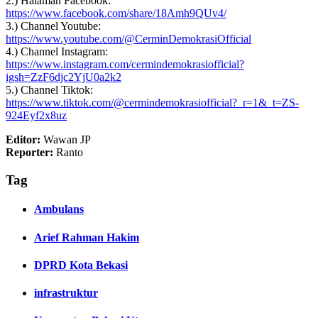
2.) Halaman Facebook:
https://www.facebook.com/share/18Amh9QUv4/
3.) Channel Youtube:
https://www.youtube.com/@CerminDemokrasiOfficial
4.) Channel Instagram:
https://www.instagram.com/cermindemokrasiofficial?
igsh=ZzF6djc2YjU0a2k2
5.) Channel Tiktok:
https://www.tiktok.com/@cermindemokrasiofficial?_r=1&_t=ZS-
924Eyf2x8uz
Editor:
Wawan JP
Reporter:
Ranto
Tag
Ambulans
Arief Rahman Hakim
DPRD Kota Bekasi
infrastruktur