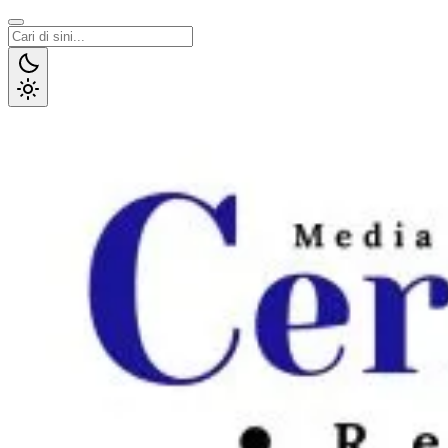
Lewati
ke
konten