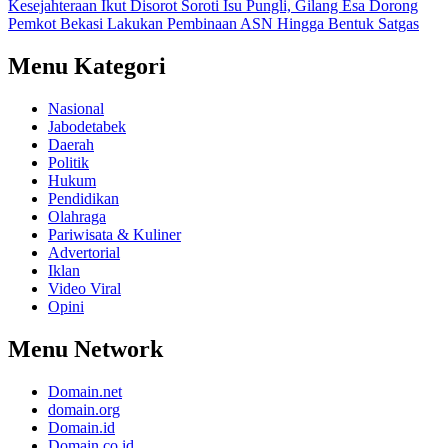
Kesejahteraan Ikut Disorot
Soroti Isu Pungli, Gilang Esa Dorong
Pemkot Bekasi Lakukan Pembinaan ASN Hingga Bentuk Satgas
Menu Kategori
Nasional
Jabodetabek
Daerah
Politik
Hukum
Pendidikan
Olahraga
Pariwisata & Kuliner
Advertorial
Iklan
Video Viral
Opini
Menu Network
Domain.net
domain.org
Domain.id
Domain.co.id