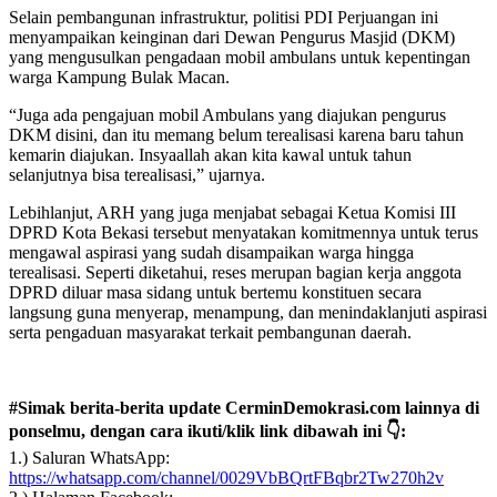
Selain pembangunan infrastruktur, politisi PDI Perjuangan ini
menyampaikan keinginan dari Dewan Pengurus Masjid (DKM)
yang mengusulkan pengadaan mobil ambulans untuk kepentingan
warga Kampung Bulak Macan.
“Juga ada pengajuan mobil Ambulans yang diajukan pengurus
DKM disini, dan itu memang belum terealisasi karena baru tahun
kemarin diajukan. Insyaallah akan kita kawal untuk tahun
selanjutnya bisa terealisasi,” ujarnya.
Lebihlanjut, ARH yang juga menjabat sebagai Ketua Komisi III
DPRD Kota Bekasi tersebut menyatakan komitmennya untuk terus
mengawal aspirasi yang sudah disampaikan warga hingga
terealisasi. Seperti diketahui, reses merupan bagian kerja anggota
DPRD diluar masa sidang untuk bertemu konstituen secara
langsung guna menyerap, menampung, dan menindaklanjuti aspirasi
serta pengaduan masyarakat terkait pembangunan daerah.
#Simak berita-berita update CerminDemokrasi.com lainnya di
ponselmu, dengan cara ikuti/klik link dibawah ini 👇:
1.) Saluran WhatsApp:
https://whatsapp.com/channel/0029VbBQrtFBqbr2Tw270h2v