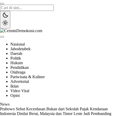
Lewati
ke
konten
CerminDemokrasi.com
Refleksi Kedaulatan Rakyat
Nasional
Jabodetabek
Daerah
Politik
Hukum
Pendidikan
Olahraga
Pariwisata & Kuliner
Advertorial
Iklan
Video Viral
Opini
News
Prabowo Sebut Kecerdasan Bukan dari Sekolah
Pajak Kendaraan
Indonesia Dinilai Berat, Malaysia dan Timor Leste Jadi Pembanding