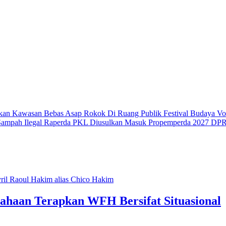
atkan Kawasan Bebas Asap Rokok Di Ruang Publik
Festival Budaya V
ampah Ilegal
Raperda PKL Diusulkan Masuk Propemperda 2027
DPRD
ahaan Terapkan WFH Bersifat Situasional