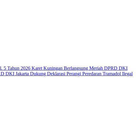
ol. 5 Tahun 2026 Karet Kuningan Berlangsung Meriah
DPRD DKI
 DKI Jakarta Dukung Deklarasi Perangi Peredaran Tramadol Ilegal