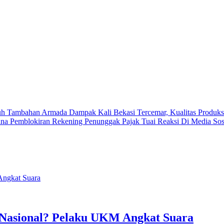
tuh Tambahan Armada
Dampak Kali Bekasi Tercemar, Kualitas Produks
na Pemblokiran Rekening Penunggak Pajak Tuai Reaksi Di Media Sos
 Nasional? Pelaku UKM Angkat Suara