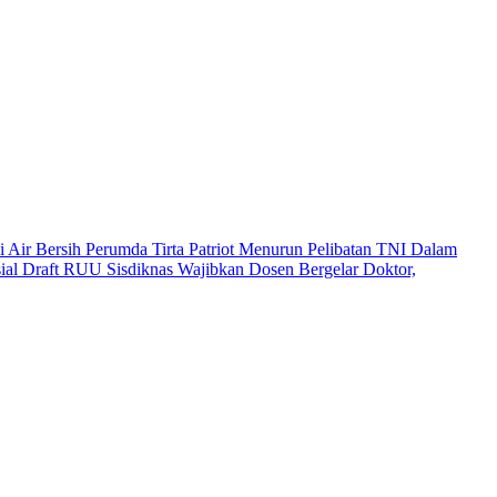
i Air Bersih Perumda Tirta Patriot Menurun
Pelibatan TNI Dalam
ial
Draft RUU Sisdiknas Wajibkan Dosen Bergelar Doktor,