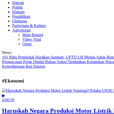
Daerah
Politik
Hukum
Pendidikan
Olahraga
Pariwisata & Kuliner
Advertorial
Iklan Banner
Video Viral
Opini
News
161 Ribu Penduduk Hasilkan Sampah, UPTD LH Medan Satria Bu
Pengawasan Pajak Dinilai Bukan Solusi Tingkatkan Kepatuhan
Waca
Kesejahteraan Ikut Disorot
#Ekonomi
▶
0:00:59
Haruskah Negara Produksi Motor Listrik