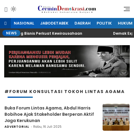
Lewati
ke
Refleksi Kedaulatan Rakyat
CerminDemokrasi.com
konten
NASIONAL
JABODETABEK
DAERAH
POLITIK
HUKUM
NEWS
n Peluang Bisnis Perkuat Kewirausahaan
Demak Expo 20
#FORUM KONSULTASI TOKOH LINTAS AGAMA
Buka Forum Lintas Agama, Abdul Harris
Bobihoe Ajak Stakeholder Berperan Aktif
Jaga Kerukunan
ADVERTORIAL
Rabu, 16 Juli 2025