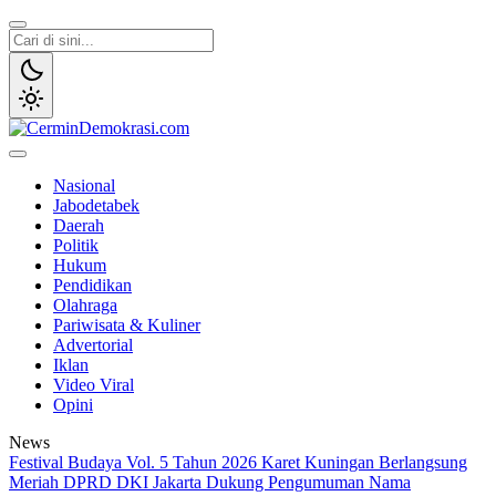
Lewati
ke
konten
CerminDemokrasi.com
Refleksi Kedaulatan Rakyat
Nasional
Jabodetabek
Daerah
Politik
Hukum
Pendidikan
Olahraga
Pariwisata & Kuliner
Advertorial
Iklan
Video Viral
Opini
News
Festival Budaya Vol. 5 Tahun 2026 Karet Kuningan Berlangsung
Meriah
DPRD DKI Jakarta Dukung Pengumuman Nama