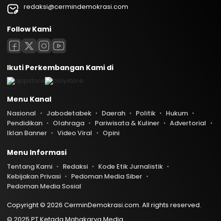
redaksi@cermindemokrasi.com
Follow Kami
Ikuti Perkembangan Kami di
Menu Kanal
Nasional
Jabodetabek
Daerah
Politik
Hukum
Pendidikan
Olahraga
Pariwisata & Kuliner
Advertorial
Iklan Banner
Video Viral
Opini
Menu Informasi
Tentang Kami
Redaksi
Kode Etik Jurnalistik
Kebijakan Privasi
Pedoman Media Siber
Pedoman Media Sosial
Copyright © 2026 CerminDemokrasi.com. All rights reserved.
© 2025 PT Ketada Mahakarya Media