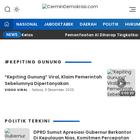
Lewati
ke
Refleksi Kedaulatan Rakyat
CerminDemokrasi.com
konten
NASIONAL
JABODETABEK
DAERAH
POLITIK
HUKU
NEWS
MKM Naik Kelas
Pemanfaatan AI Diharap Tingkatkan K
#KEPITING GUNUNG
“Kepiting Gunung” Viral, Klaim Pemerintah
▶
Sebelumnya Dipertanyakan
VIDEO VIRAL
Selasa, 9 Desember 2025
0:00:23
POLITIK TERKINI
DPRD Sumut Apresiasi Gubernur Berkantor
Di Kepulauan Nias, Komitmen Percepatan