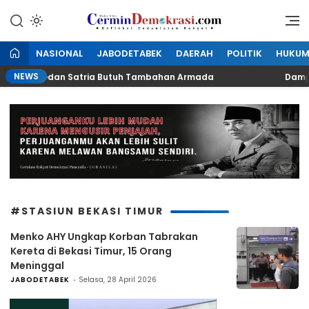
Lewati
ke
Refleksi Kedaulatan Rakyat
CerminDemokrasi.com
konten
NASIONAL
JABODETABEK
DAERAH
POLITIK
HUKU
NEWS
TD LH Medan Satria Butuh Tambahan Armada
Dampak Ka
#STASIUN BEKASI TIMUR
Menko AHY Ungkap Korban Tabrakan
Kereta di Bekasi Timur, 15 Orang
Meninggal
JABODETABEK
Selasa, 28 April 2026