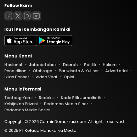
Follow Kami
Ikuti Perkembangan Kami di
Menu Kanal
Nasional
Jabodetabek
Daerah
Politik
Hukum
Pendidikan
Olahraga
Pariwisata & Kuliner
Advertorial
Iklan Banner
Video Viral
Opini
Menu Informasi
Tentang Kami
Redaksi
Kode Etik Jurnalistik
Kebijakan Privasi
Pedoman Media Siber
Pedoman Media Sosial
Copyright © 2026 CerminDemokrasi.com. All rights reserved.
© 2025 PT Ketada Mahakarya Media