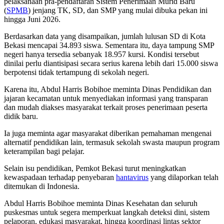
pelaksanaan pra-pendaftaran Sistem Penerimaan Murid Baru
(
SPMB
) jenjang TK, SD, dan SMP yang mulai dibuka pekan ini
hingga Juni 2026.
Berdasarkan data yang disampaikan, jumlah lulusan SD di Kota
Bekasi mencapai 34.893 siswa. Sementara itu, daya tampung SMP
negeri hanya tersedia sebanyak 18.957 kursi. Kondisi tersebut
dinilai perlu diantisipasi secara serius karena lebih dari 15.000 siswa
berpotensi tidak tertampung di sekolah negeri.
Karena itu, Abdul Harris Bobihoe meminta Dinas Pendidikan dan
jajaran kecamatan untuk menyediakan informasi yang transparan
dan mudah diakses masyarakat terkait proses penerimaan peserta
didik baru.
Ia juga meminta agar masyarakat diberikan pemahaman mengenai
alternatif pendidikan lain, termasuk sekolah swasta maupun program
keterampilan bagi pelajar.
Selain isu pendidikan, Pemkot Bekasi turut meningkatkan
kewaspadaan terhadap penyebaran
hantavirus
yang dilaporkan telah
ditemukan di Indonesia.
Abdul Harris Bobihoe meminta Dinas Kesehatan dan seluruh
puskesmas untuk segera memperkuat langkah deteksi dini, sistem
pelaporan, edukasi masyarakat, hingga koordinasi lintas sektor