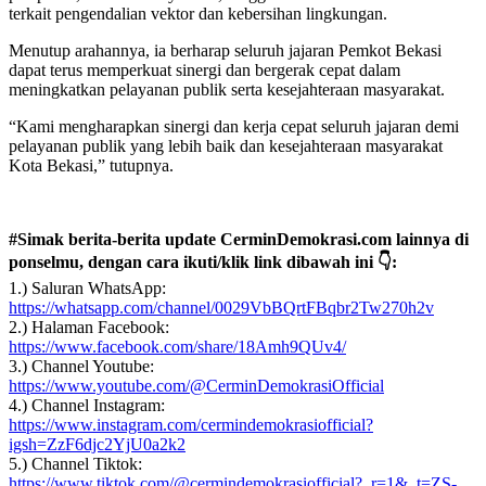
terkait pengendalian vektor dan kebersihan lingkungan.
Menutup arahannya, ia berharap seluruh jajaran Pemkot Bekasi
dapat terus memperkuat sinergi dan bergerak cepat dalam
meningkatkan pelayanan publik serta kesejahteraan masyarakat.
“Kami mengharapkan sinergi dan kerja cepat seluruh jajaran demi
pelayanan publik yang lebih baik dan kesejahteraan masyarakat
Kota Bekasi,” tutupnya.
#Simak berita-berita update CerminDemokrasi.com lainnya di
ponselmu, dengan cara ikuti/klik link dibawah ini 👇:
1.) Saluran WhatsApp:
https://whatsapp.com/channel/0029VbBQrtFBqbr2Tw270h2v
2.) Halaman Facebook:
https://www.facebook.com/share/18Amh9QUv4/
3.) Channel Youtube:
https://www.youtube.com/@CerminDemokrasiOfficial
4.) Channel Instagram:
https://www.instagram.com/cermindemokrasiofficial?
igsh=ZzF6djc2YjU0a2k2
5.) Channel Tiktok:
https://www.tiktok.com/@cermindemokrasiofficial?_r=1&_t=ZS-