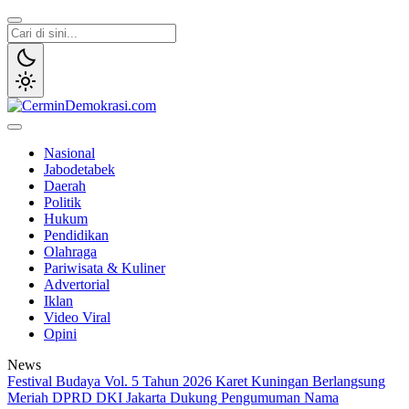
Lewati
ke
konten
CerminDemokrasi.com
Refleksi Kedaulatan Rakyat
Nasional
Jabodetabek
Daerah
Politik
Hukum
Pendidikan
Olahraga
Pariwisata & Kuliner
Advertorial
Iklan
Video Viral
Opini
News
Festival Budaya Vol. 5 Tahun 2026 Karet Kuningan Berlangsung
Meriah
DPRD DKI Jakarta Dukung Pengumuman Nama