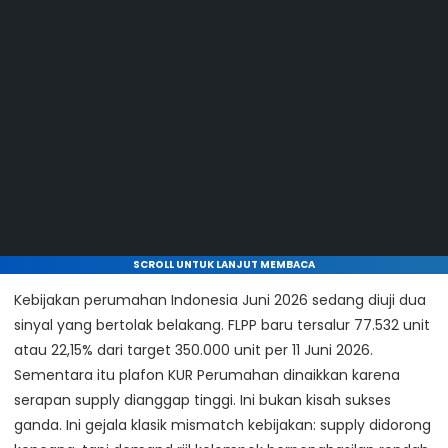
SCROLL UNTUK LANJUT MEMBACA
Kebijakan perumahan Indonesia Juni 2026 sedang diuji dua
sinyal yang bertolak belakang. FLPP baru tersalur 77.532 unit
atau 22,15% dari target 350.000 unit per 11 Juni 2026.
Sementara itu plafon KUR Perumahan dinaikkan karena
serapan supply dianggap tinggi. Ini bukan kisah sukses
ganda. Ini gejala klasik mismatch kebijakan: supply didorong