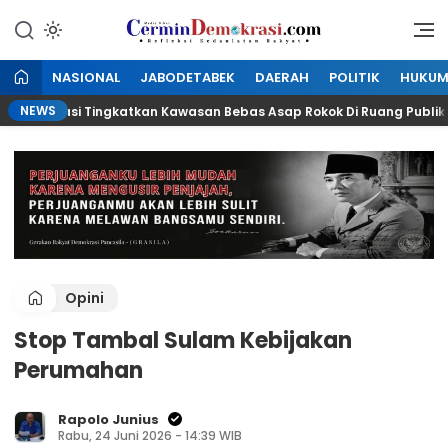
Lewati
ke
Refleksi Kedaulatan Rakyat
CerminDemokrasi.com
konten
NASIONAL
JABODETABEK
DAERAH
POLITIK
HUKU
NEWS
 Bekasi Tingkatkan Kawasan Bebas Asap Rokok Di Ruang Publik
Opini
Stop Tambal Sulam Kebijakan
Perumahan
Rapolo Junius
Rabu, 24 Juni 2026 - 14:39 WIB