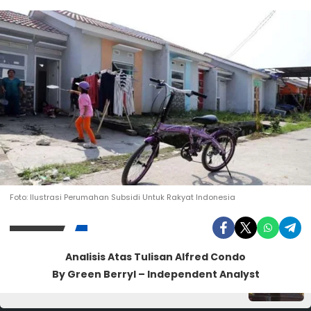
Foto: Ilustrasi Perumahan Subsidi Untuk Rakyat Indonesia
Kunjungi Website Resmi Cermin Demokrasi
Pesta Babi dan Paulo Freire
Analisis Atas Tulisan Alfred Condo
Rabu, 20 Mei 2026
By Green Berryl – Independent Analyst