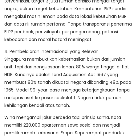
terverifikasi, target 3 juta rumah berisiko menjadi target
angka, bukan target kebutuhan. Kementerian PKP sendiri
mengakui masih lemah pada data lokasi kebutuhan MBR
dan data riil rumah pertama. Tanpa transparansi penerima
FLPP per bank, per wilayah, per pengembang, potensi
kebocoran dan moral hazard meningkat.
4. Pembelajaran Internasional yang Relevan
Singapura membuktikan keberhasilan bukan dari jumlah
unit, tapi dari penguasaan lahan. 80% warga tinggal di flat
HDB. Kuncinya adalah Land Acquisition Act 1967 yang
membuat 90% tanah dikuasai negara dibanding 49% pada
1965. Model 99-year lease menjaga keterjangkauan tanpa
melepas aset ke pasar spekulatif. Negara tidak pernah
kehilangan kendali atas tanah.
Wina mengambil jalur berbeda tapi prinsip sama. Kota
memiliki 220.000 apartemen sewa sosial dan menjadi
pemilik rumah terbesar di Eropa. Seperempat penduduk