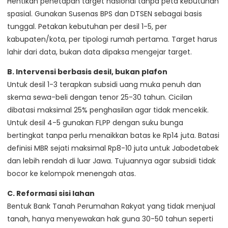
Hentikan penetapan target nasional tanpa peta kebutuhan
spasial. Gunakan Susenas BPS dan DTSEN sebagai basis
tunggal. Petakan kebutuhan per desil 1-5, per
kabupaten/kota, per tipologi rumah pertama. Target harus
lahir dari data, bukan data dipaksa mengejar target.
B. Intervensi berbasis desil, bukan plafon
Untuk desil 1-3 terapkan subsidi uang muka penuh dan
skema sewa-beli dengan tenor 25-30 tahun. Cicilan
dibatasi maksimal 25% penghasilan agar tidak mencekik.
Untuk desil 4-5 gunakan FLPP dengan suku bunga
bertingkat tanpa perlu menaikkan batas ke Rp14 juta. Batasi
definisi MBR sejati maksimal Rp8-10 juta untuk Jabodetabek
dan lebih rendah di luar Jawa. Tujuannya agar subsidi tidak
bocor ke kelompok menengah atas.
C. Reformasi sisi lahan
Bentuk Bank Tanah Perumahan Rakyat yang tidak menjual
tanah, hanya menyewakan hak guna 30-50 tahun seperti