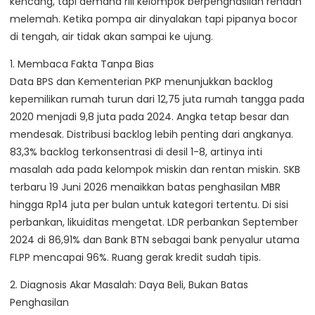
kencang, tapi demand riil kelompok berpenghasilan rendah
melemah. Ketika pompa air dinyalakan tapi pipanya bocor
di tengah, air tidak akan sampai ke ujung.
1. Membaca Fakta Tanpa Bias
Data BPS dan Kementerian PKP menunjukkan backlog
kepemilikan rumah turun dari 12,75 juta rumah tangga pada
2020 menjadi 9,8 juta pada 2024. Angka tetap besar dan
mendesak. Distribusi backlog lebih penting dari angkanya.
83,3% backlog terkonsentrasi di desil 1-8, artinya inti
masalah ada pada kelompok miskin dan rentan miskin. SKB
terbaru 19 Juni 2026 menaikkan batas penghasilan MBR
hingga Rp14 juta per bulan untuk kategori tertentu. Di sisi
perbankan, likuiditas mengetat. LDR perbankan September
2024 di 86,91% dan Bank BTN sebagai bank penyalur utama
FLPP mencapai 96%. Ruang gerak kredit sudah tipis.
2. Diagnosis Akar Masalah: Daya Beli, Bukan Batas
Penghasilan