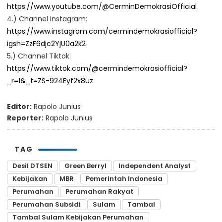
https://www.youtube.com/@CerminDemokrasiOfficial
4.) Channel Instagram:
https://www.instagram.com/cermindemokrasiofficial?
igsh=ZzF6djc2YjU0a2k2
5.) Channel Tiktok:
https://www.tiktok.com/@cermindemokrasiofficial?
_r=1&_t=ZS-924Eyf2x8uz
Editor:
Rapolo Junius
Reporter:
Rapolo Junius
TAG
Desil DTSEN
Green Berryl
Independent Analyst
Kebijakan
MBR
Pemerintah Indonesia
Perumahan
Perumahan Rakyat
Perumahan Subsidi
Sulam
Tambal
Tambal Sulam Kebijakan Perumahan