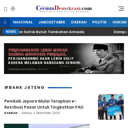
Lewati
ke
Refleksi Kedaulatan Rakyat
CerminDemokrasi.com
konten
NASIONAL
JABODETABEK
DAERAH
POLITIK
HUKUM
NEWS
D LH Medan Satria Butuh Tambahan Armada
Dampak Kal
#BANK JATENG
Pemkab Jepara Mulai Terapkan e-
Retribusi Pasar Untuk Tingkatkan PAD
DAERAH
Selasa, 2 Desember 2025