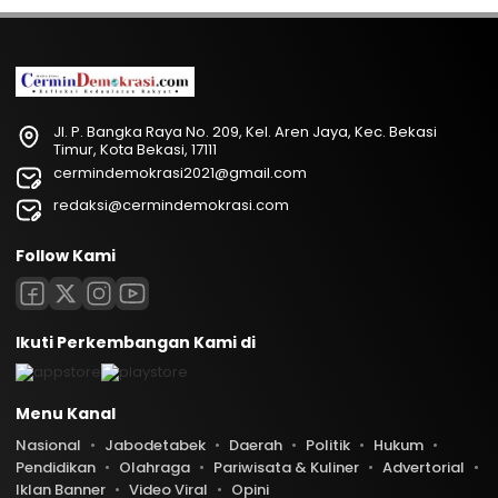
Jl. P. Bangka Raya No. 209, Kel. Aren Jaya, Kec. Bekasi
Timur, Kota Bekasi, 17111
cermindemokrasi2021@gmail.com
redaksi@cermindemokrasi.com
Follow Kami
Ikuti Perkembangan Kami di
Menu Kanal
Nasional
Jabodetabek
Daerah
Politik
Hukum
Pendidikan
Olahraga
Pariwisata & Kuliner
Advertorial
Iklan Banner
Video Viral
Opini