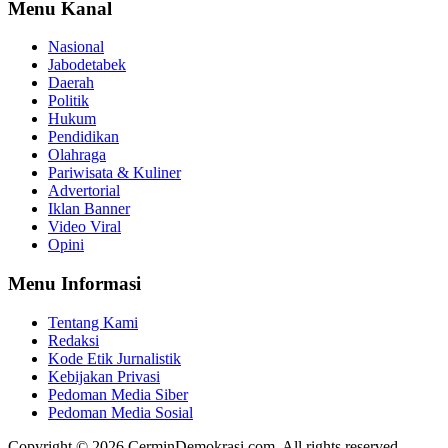
Menu Kanal
Nasional
Jabodetabek
Daerah
Politik
Hukum
Pendidikan
Olahraga
Pariwisata & Kuliner
Advertorial
Iklan Banner
Video Viral
Opini
Menu Informasi
Tentang Kami
Redaksi
Kode Etik Jurnalistik
Kebijakan Privasi
Pedoman Media Siber
Pedoman Media Sosial
Copyright © 2026 CerminDemokrasi.com. All rights reserved.