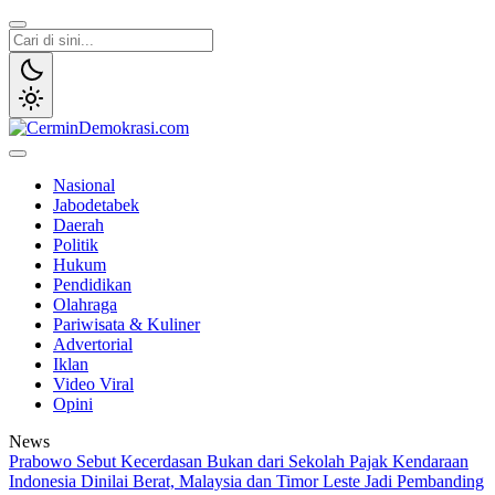
Lewati
ke
konten
CerminDemokrasi.com
Refleksi Kedaulatan Rakyat
Nasional
Jabodetabek
Daerah
Politik
Hukum
Pendidikan
Olahraga
Pariwisata & Kuliner
Advertorial
Iklan
Video Viral
Opini
News
Prabowo Sebut Kecerdasan Bukan dari Sekolah
Pajak Kendaraan
Indonesia Dinilai Berat, Malaysia dan Timor Leste Jadi Pembanding