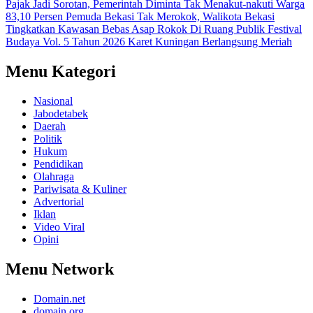
Pajak Jadi Sorotan, Pemerintah Diminta Tak Menakut-nakuti Warga
83,10 Persen Pemuda Bekasi Tak Merokok, Walikota Bekasi
Tingkatkan Kawasan Bebas Asap Rokok Di Ruang Publik
Festival
Budaya Vol. 5 Tahun 2026 Karet Kuningan Berlangsung Meriah
Menu Kategori
Nasional
Jabodetabek
Daerah
Politik
Hukum
Pendidikan
Olahraga
Pariwisata & Kuliner
Advertorial
Iklan
Video Viral
Opini
Menu Network
Domain.net
domain.org