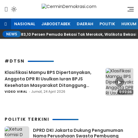
Lewati
ke
Refleksi Kedaulatan Rakyat
CerminDemokrasi.com
konten
NASIONAL
JABODETABEK
DAERAH
POLITIK
HUKUM
NEWS
83,10 Persen Pemuda Bekasi Tak Merokok, Walikota Bekas
#DTSN
Klasifikasi Mampu BPS Dipertanyakan,
Anggota DPR RI Usulkan Iuran BPJS
▶
Kesehatan Masyarakat Ditanggung
Pemerintah
VIDEO VIRAL
Jumat, 24 April 2026
0:02:06
POLITIK TERKINI
DPRD DKI Jakarta Dukung Pengumuman
Nama Perusahaan Swasta Pembuang