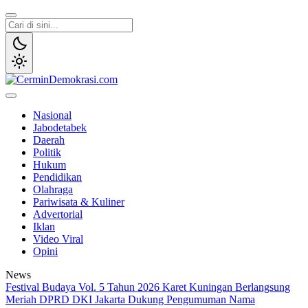
Lewati
ke
konten
CerminDemokrasi.com
Refleksi Kedaulatan Rakyat
Nasional
Jabodetabek
Daerah
Politik
Hukum
Pendidikan
Olahraga
Pariwisata & Kuliner
Advertorial
Iklan
Video Viral
Opini
News
Festival Budaya Vol. 5 Tahun 2026 Karet Kuningan Berlangsung
Meriah
DPRD DKI Jakarta Dukung Pengumuman Nama