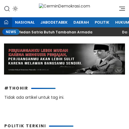
Lewati
ke
Refleksi Kedaulatan Rakyat
CerminDemokrasi.com
konten
NASIONAL
JABODETABEK
DAERAH
POLITIK
HUKU
NEWS
 UPTD LH Medan Satria Butuh Tambahan Armada
Dampa
#THOHIR
Tidak ada artikel untuk tag ini.
POLITIK TERKINI