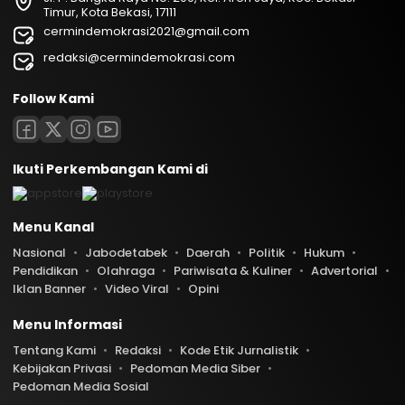
Timur, Kota Bekasi, 17111
cermindemokrasi2021@gmail.com
redaksi@cermindemokrasi.com
Follow Kami
Ikuti Perkembangan Kami di
Menu Kanal
Nasional
Jabodetabek
Daerah
Politik
Hukum
Pendidikan
Olahraga
Pariwisata & Kuliner
Advertorial
Iklan Banner
Video Viral
Opini
Menu Informasi
Tentang Kami
Redaksi
Kode Etik Jurnalistik
Kebijakan Privasi
Pedoman Media Siber
Pedoman Media Sosial