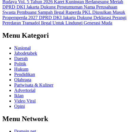
Budaya Vol. 5 Tahun 2026 Karet Kuningan Berlangsung Meriah
DPRD DKI Jakarta Dukung Pengumuman Nama Perusahaan
Swasta Pembuang Sampah Ilegal
Raperda PKL Diusulkan Masuk
Propemperda 2027
DPRD DKI Jakarta Dukung Deklarasi Perangi
Peredaran Tramadol Ilegal Untuk Lindungi Generasi Muda
Menu Kategori
Nasional
Jabodetabek
Daerah
Politik
Hukum
Pendidikan
Olahraga
Pariwisata & Kuliner
Advertorial
Iklan
Video Viral
Opini
Menu Network
Domain.net