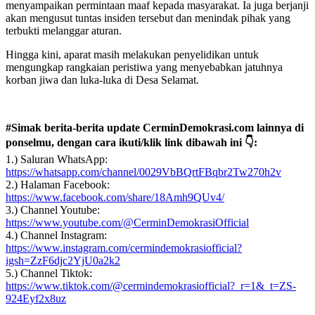
menyampaikan permintaan maaf kepada masyarakat. Ia juga berjanji
akan mengusut tuntas insiden tersebut dan menindak pihak yang
terbukti melanggar aturan.
Hingga kini, aparat masih melakukan penyelidikan untuk
mengungkap rangkaian peristiwa yang menyebabkan jatuhnya
korban jiwa dan luka-luka di Desa Selamat.
#Simak berita-berita update CerminDemokrasi.com lainnya di
ponselmu, dengan cara ikuti/klik link dibawah ini 👇:
1.) Saluran WhatsApp:
https://whatsapp.com/channel/0029VbBQrtFBqbr2Tw270h2v
2.) Halaman Facebook:
https://www.facebook.com/share/18Amh9QUv4/
3.) Channel Youtube:
https://www.youtube.com/@CerminDemokrasiOfficial
4.) Channel Instagram:
https://www.instagram.com/cermindemokrasiofficial?
igsh=ZzF6djc2YjU0a2k2
5.) Channel Tiktok:
https://www.tiktok.com/@cermindemokrasiofficial?_r=1&_t=ZS-
924Eyf2x8uz