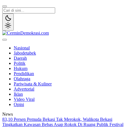
Lewati
ke
konten
CerminDemokrasi.com
Refleksi Kedaulatan Rakyat
Nasional
Jabodetabek
Daerah
Politik
Hukum
Pendidikan
Olahraga
Pariwisata & Kuliner
Advertorial
Iklan
Video Viral
Opini
News
83,10 Persen Pemuda Bekasi Tak Merokok, Walikota Bekasi
Tingkatkan Kawasan Bebas Asap Rokok Di Ruang Publik
Festival