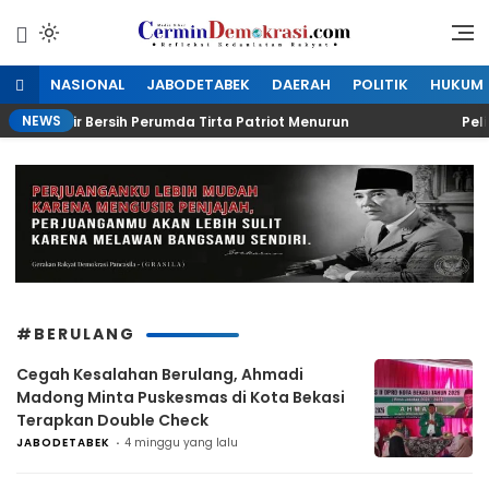
Lewati
ke
Refleksi Kedaulatan Rakyat
CerminDemokrasi.com
konten
NASIONAL
JABODETABEK
DAERAH
POLITIK
HUKUM
NEWS
duksi Air Bersih Perumda Tirta Patriot Menurun
Peliba
#BERULANG
Cegah Kesalahan Berulang, Ahmadi
Madong Minta Puskesmas di Kota Bekasi
Terapkan Double Check
JABODETABEK
4 minggu yang lalu