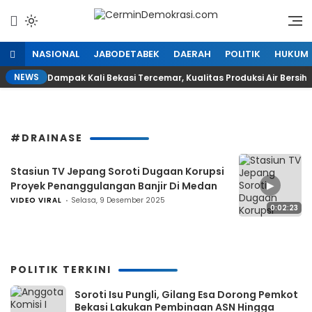
Lewati
ke
Refleksi Kedaulatan Rakyat
CerminDemokrasi.com
konten
NASIONAL
JABODETABEK
DAERAH
POLITIK
HUKUM
NEWS
Dampak Kali Bekasi Tercemar, Kualitas Produksi Air Bersih
#DRAINASE
Stasiun TV Jepang Soroti Dugaan Korupsi
▶
Proyek Penanggulangan Banjir Di Medan
VIDEO VIRAL
Selasa, 9 Desember 2025
0:02:23
POLITIK TERKINI
Soroti Isu Pungli, Gilang Esa Dorong Pemkot
Bekasi Lakukan Pembinaan ASN Hingga