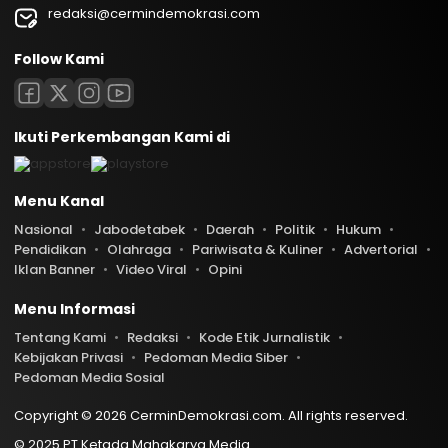
redaksi@cermindemokrasi.com
Follow Kami
Ikuti Perkembangan Kami di
Menu Kanal
Nasional
Jabodetabek
Daerah
Politik
Hukum
Pendidikan
Olahraga
Pariwisata & Kuliner
Advertorial
Iklan Banner
Video Viral
Opini
Menu Informasi
Tentang Kami
Redaksi
Kode Etik Jurnalistik
Kebijakan Privasi
Pedoman Media Siber
Pedoman Media Sosial
Copyright © 2026 CerminDemokrasi.com. All rights reserved.
© 2025 PT Ketada Mahakarya Media