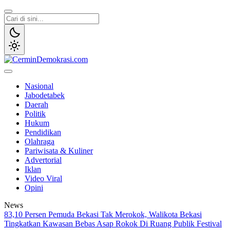
Lewati
ke
konten
CerminDemokrasi.com
Refleksi Kedaulatan Rakyat
Nasional
Jabodetabek
Daerah
Politik
Hukum
Pendidikan
Olahraga
Pariwisata & Kuliner
Advertorial
Iklan
Video Viral
Opini
News
83,10 Persen Pemuda Bekasi Tak Merokok, Walikota Bekasi
Tingkatkan Kawasan Bebas Asap Rokok Di Ruang Publik
Festival