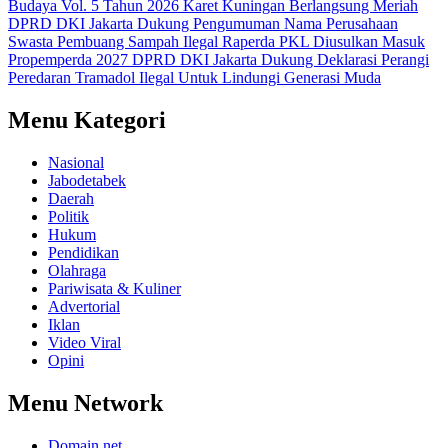
Budaya Vol. 5 Tahun 2026 Karet Kuningan Berlangsung Meriah
DPRD DKI Jakarta Dukung Pengumuman Nama Perusahaan
Swasta Pembuang Sampah Ilegal
Raperda PKL Diusulkan Masuk
Propemperda 2027
DPRD DKI Jakarta Dukung Deklarasi Perangi
Peredaran Tramadol Ilegal Untuk Lindungi Generasi Muda
Menu Kategori
Nasional
Jabodetabek
Daerah
Politik
Hukum
Pendidikan
Olahraga
Pariwisata & Kuliner
Advertorial
Iklan
Video Viral
Opini
Menu Network
Domain.net