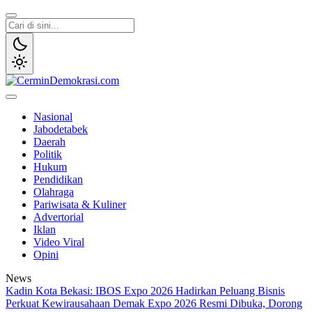
Lewati
ke
konten
CerminDemokrasi.com
Refleksi Kedaulatan Rakyat
Nasional
Jabodetabek
Daerah
Politik
Hukum
Pendidikan
Olahraga
Pariwisata & Kuliner
Advertorial
Iklan
Video Viral
Opini
News
Kadin Kota Bekasi: IBOS Expo 2026 Hadirkan Peluang Bisnis
Perkuat Kewirausahaan
Demak Expo 2026 Resmi Dibuka, Dorong