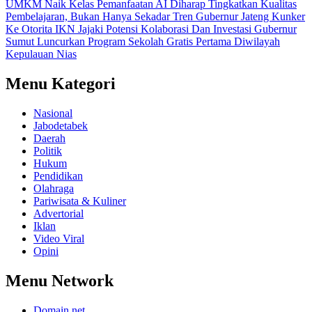
UMKM Naik Kelas
Pemanfaatan AI Diharap Tingkatkan Kualitas
Pembelajaran, Bukan Hanya Sekadar Tren
Gubernur Jateng Kunker
Ke Otorita IKN Jajaki Potensi Kolaborasi Dan Investasi
Gubernur
Sumut Luncurkan Program Sekolah Gratis Pertama Diwilayah
Kepulauan Nias
Menu Kategori
Nasional
Jabodetabek
Daerah
Politik
Hukum
Pendidikan
Olahraga
Pariwisata & Kuliner
Advertorial
Iklan
Video Viral
Opini
Menu Network
Domain.net