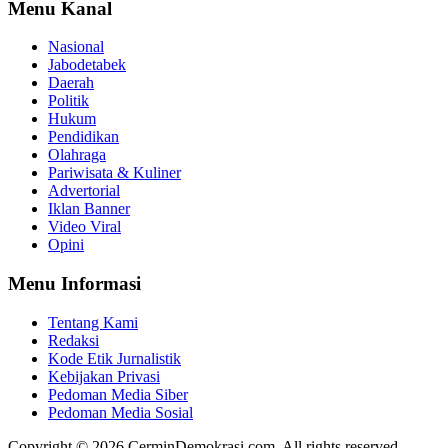
Menu Kanal
Nasional
Jabodetabek
Daerah
Politik
Hukum
Pendidikan
Olahraga
Pariwisata & Kuliner
Advertorial
Iklan Banner
Video Viral
Opini
Menu Informasi
Tentang Kami
Redaksi
Kode Etik Jurnalistik
Kebijakan Privasi
Pedoman Media Siber
Pedoman Media Sosial
Copyright © 2026 CerminDemokrasi.com. All rights reserved.