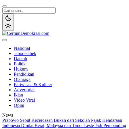
Lewati
ke
konten
CerminDemokrasi.com
Refleksi Kedaulatan Rakyat
Nasional
Jabodetabek
Daerah
Politik
Hukum
Pendidikan
Olahraga
Pariwisata & Kuliner
Advertorial
Iklan
Video Viral
Opini
News
Prabowo Sebut Kecerdasan Bukan dari Sekolah
Pajak Kendaraan
Indonesia Dinilai Berat, Malaysia dan Timor Leste Jadi Pembanding