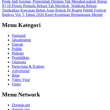
Pajak Jadi Sorotan, Pemerintah Diminta Tak Menakut-nakuti Warga
83,10 Persen Pemuda Bekasi Tak Merokok, Walikota Bekasi
Tingkatkan Kawasan Bebas Asap Rokok Di Ruang Publik
Festival
Budaya Vol. 5 Tahun 2026 Karet Kuningan Berlangsung Meriah
Menu Kategori
Nasional
Jabodetabek
Daerah
Politik
Hukum
Pendidikan
Olahraga
Pariwisata & Kuliner
Advertorial
Iklan
Video Viral
Opini
Menu Network
Domain.net
domain.org