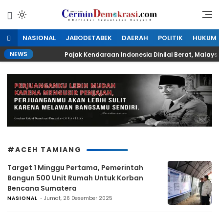
Lewati
ke
Refleksi Kedaulatan Rakyat
CerminDemokrasi.com
konten
NASIONAL
JABODETABEK
DAERAH
POLITIK
HUKUM
NEWS
ah
Pajak Kendaraan Indonesia Dinilai Berat, Malaysia
#ACEH TAMIANG
Target 1 Minggu Pertama, Pemerintah
Bangun 500 Unit Rumah Untuk Korban
Bencana Sumatera
NASIONAL
Jumat, 26 Desember 2025