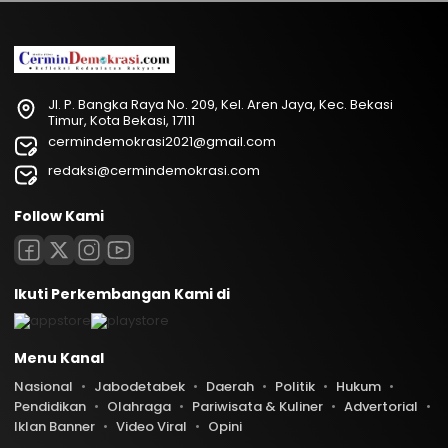
Jl. P. Bangka Raya No. 209, Kel. Aren Jaya, Kec. Bekasi
Timur, Kota Bekasi, 17111
cermindemokrasi2021@gmail.com
redaksi@cermindemokrasi.com
Follow Kami
Ikuti Perkembangan Kami di
Menu Kanal
Nasional
Jabodetabek
Daerah
Politik
Hukum
Pendidikan
Olahraga
Pariwisata & Kuliner
Advertorial
Iklan Banner
Video Viral
Opini