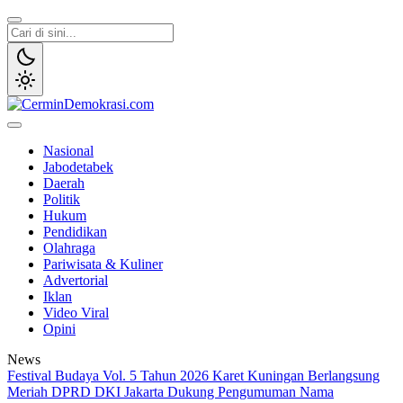
Lewati
ke
konten
CerminDemokrasi.com
Refleksi Kedaulatan Rakyat
Nasional
Jabodetabek
Daerah
Politik
Hukum
Pendidikan
Olahraga
Pariwisata & Kuliner
Advertorial
Iklan
Video Viral
Opini
News
Festival Budaya Vol. 5 Tahun 2026 Karet Kuningan Berlangsung
Meriah
DPRD DKI Jakarta Dukung Pengumuman Nama