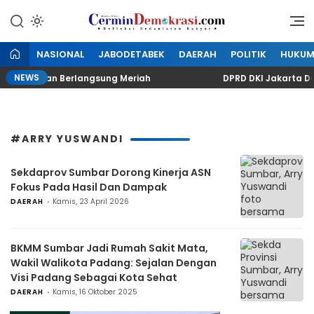
Lewati
ke
Refleksi Kedaulatan Rakyat
CerminDemokrasi.com
konten
NASIONAL
JABODETABEK
DAERAH
POLITIK
HUKU
NEWS
t Kuningan Berlangsung Meriah
DPRD DKI Jakarta Duk
#ARRY YUSWANDI
Sekdaprov Sumbar Dorong Kinerja ASN
Fokus Pada Hasil Dan Dampak
DAERAH
Kamis, 23 April 2026
BKMM Sumbar Jadi Rumah Sakit Mata,
Wakil Walikota Padang: Sejalan Dengan
Visi Padang Sebagai Kota Sehat
DAERAH
Kamis, 16 Oktober 2025