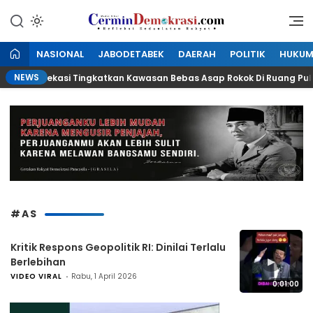
Lewati
ke
Refleksi Kedaulatan Rakyat
CerminDemokrasi.com
konten
NASIONAL
JABODETABEK
DAERAH
POLITIK
HUKU
NEWS
ikota Bekasi Tingkatkan Kawasan Bebas Asap Rokok Di Ruang Publik
#AS
Kritik Respons Geopolitik RI: Dinilai Terlalu
▶
Berlebihan
VIDEO VIRAL
Rabu, 1 April 2026
0:01:00