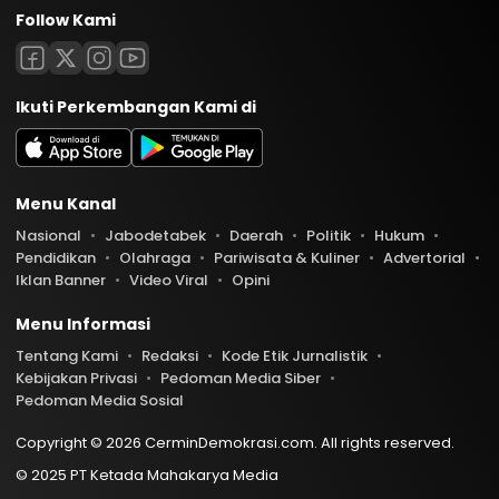
Follow Kami
Ikuti Perkembangan Kami di
Menu Kanal
Nasional
Jabodetabek
Daerah
Politik
Hukum
Pendidikan
Olahraga
Pariwisata & Kuliner
Advertorial
Iklan Banner
Video Viral
Opini
Menu Informasi
Tentang Kami
Redaksi
Kode Etik Jurnalistik
Kebijakan Privasi
Pedoman Media Siber
Pedoman Media Sosial
Copyright © 2026 CerminDemokrasi.com. All rights reserved.
© 2025 PT Ketada Mahakarya Media