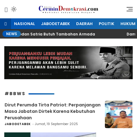
Lewati
ke
Refleksi Kedaulatan Rakyat
CerminDemokrasi.com
konten
NASIONAL
JABODETABEK
DAERAH
POLITIK
HUKUM
NEWS
PTD LH Medan Satria Butuh Tambahan Armada
Dampak K
#BBWS
Dirut Perumda Tirta Patriot: Perpanjangan
Masa Jabatan Dirtek Karena Kebutuhan
Perusahaan
JABODETABEK
Jumat, 19 September 2025