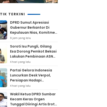
TIK TERKINI
DPRD Sumut Apresiasi
Gubernur Berkantor Di
Kepulauan Nias, Komitmen
Percepatan Pembangunan
9 jam yang lalu
Soroti Isu Pungli, Gilang
Esa Dorong Pemkot Bekasi
Lakukan Pembinaan ASN
Hingga Bentuk Satgas
4 hari yang lalu
Partai Gelora Indonesia
Luncurkan Desk Verpol,
Persiapan Hadapi
Verifikasi KPU Untuk Pemilu
4 hari yang lalu
2029
Wakil Ketua DPRD Sumbar
Kecam Keras Orgen
Tunggal Diiringi Artis Erotis