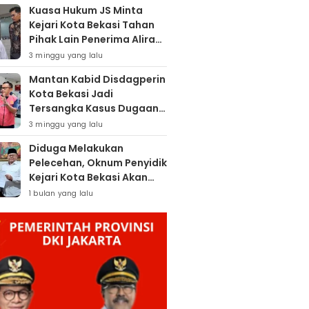
Kuasa Hukum JS Minta
Kejari Kota Bekasi Tahan
Pihak Lain Penerima Aliran
Dana Rp80 Juta
3 minggu yang lalu
Mantan Kabid Disdagperin
Kota Bekasi Jadi
Tersangka Kasus Dugaan
Pungli MCK Pasar
3 minggu yang lalu
Bantargebang
Diduga Melakukan
Pelecehan, Oknum Penyidik
Kejari Kota Bekasi Akan
Dilaporkan
1 bulan yang lalu