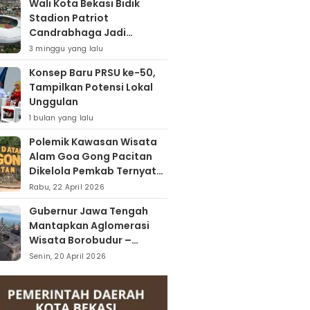
Wali Kota Bekasi Bidik
Stadion Patriot
Candrabhaga Jadi
Kawasan Sport City Dan
3 minggu yang lalu
Sport Tourism
Konsep Baru PRSU ke-50,
Tampilkan Potensi Lokal
Unggulan
1 bulan yang lalu
Polemik Kawasan Wisata
Alam Goa Gong Pacitan
Dikelola Pemkab Ternyata
Berdiri Di Atas Lahan Milik
Rabu, 22 April 2026
Warga
Gubernur Jawa Tengah
Mantapkan Aglomerasi
Wisata Borobudur –
Kopeng – Rawa Pening
Senin, 20 April 2026