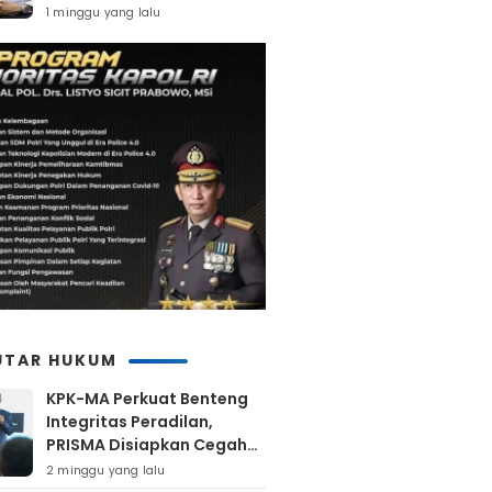
Di Kuranji
1 minggu yang lalu
UTAR HUKUM
KPK-MA Perkuat Benteng
Integritas Peradilan,
PRISMA Disiapkan Cegah
Korupsi Sejak Hulu
2 minggu yang lalu