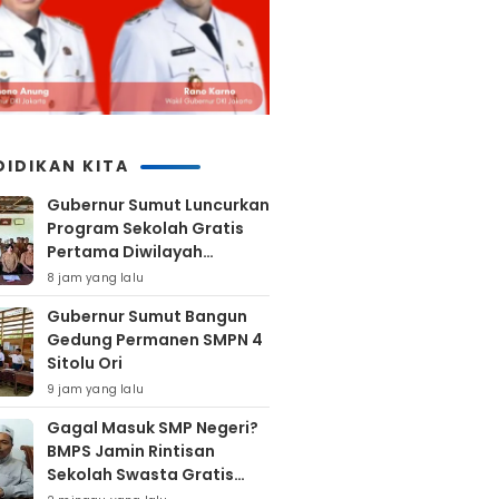
DIDIKAN KITA
Gubernur Sumut Luncurkan
Program Sekolah Gratis
Pertama Diwilayah
Kepulauan Nias
8 jam yang lalu
Gubernur Sumut Bangun
Gedung Permanen SMPN 4
Sitolu Ori
9 jam yang lalu
Gagal Masuk SMP Negeri?
BMPS Jamin Rintisan
Sekolah Swasta Gratis
Untuk Masyarakat Kota