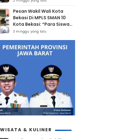
2 minggu yang lalu
Bekasi
Pesan Wakil Wali Kota
Bekasi Di MPLS SMAN 10
Kota Bekasi: “Para Siswa
Hindari Perilaku Yang
3 minggu yang lalu
Bertentangan Dengan
Norma Masyarakat
Maupun Agama”
IWISATA & KULINER