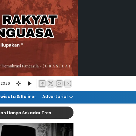
 2026
iwisata & Kuliner
Advertorial
a Sekadar Tren
Gubernur Jateng Kunker Ke Otorita