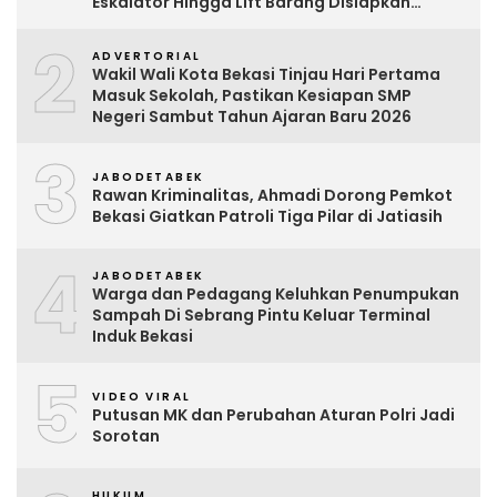
Eskalator Hingga Lift Barang Disiapkan
Bertahap
2
ADVERTORIAL
Wakil Wali Kota Bekasi Tinjau Hari Pertama
Masuk Sekolah, Pastikan Kesiapan SMP
Negeri Sambut Tahun Ajaran Baru 2026
3
JABODETABEK
Rawan Kriminalitas, Ahmadi Dorong Pemkot
Bekasi Giatkan Patroli Tiga Pilar di Jatiasih
4
JABODETABEK
Warga dan Pedagang Keluhkan Penumpukan
Sampah Di Sebrang Pintu Keluar Terminal
Induk Bekasi
5
VIDEO VIRAL
Putusan MK dan Perubahan Aturan Polri Jadi
Sorotan
HUKUM