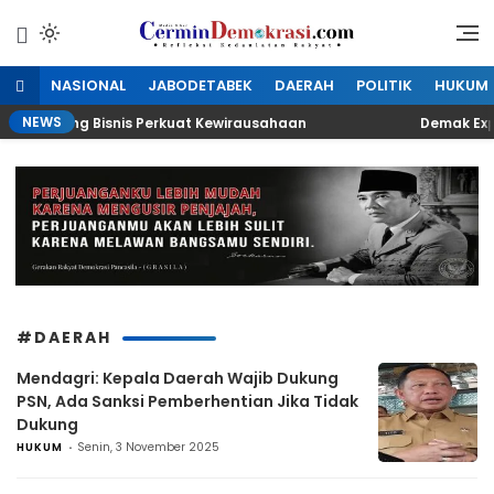
Lewati
ke
Refleksi Kedaulatan Rakyat
CerminDemokrasi.com
konten
NASIONAL
JABODETABEK
DAERAH
POLITIK
HUKUM
NEWS
an Peluang Bisnis Perkuat Kewirausahaan
Demak Expo 2
#DAERAH
Mendagri: Kepala Daerah Wajib Dukung
PSN, Ada Sanksi Pemberhentian Jika Tidak
Dukung
HUKUM
Senin, 3 November 2025