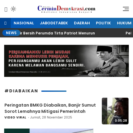
Lewati
ke
Refleksi Kedaulatan Rakyat
CerminDemokrasi.com
konten
NASIONAL
JABODETABEK
DAERAH
POLITIK
HUKUM
NEWS
duksi Air Bersih Perumda Tirta Patriot Menurun
Peliba
#DIABAIKAN
Peringatan BMKG Diabaikan, Banjir Sumut
▶
Sorot Lemahnya Mitigasi Pemerintah
VIDEO VIRAL
Jumat, 28 November 2025
0:05:28