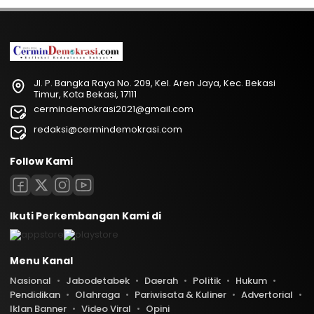
Jl. P. Bangka Raya No. 209, Kel. Aren Jaya, Kec. Bekasi
Timur, Kota Bekasi, 17111
cermindemokrasi2021@gmail.com
redaksi@cermindemokrasi.com
Follow Kami
Ikuti Perkembangan Kami di
Menu Kanal
Nasional
Jabodetabek
Daerah
Politik
Hukum
Pendidikan
Olahraga
Pariwisata & Kuliner
Advertorial
Iklan Banner
Video Viral
Opini