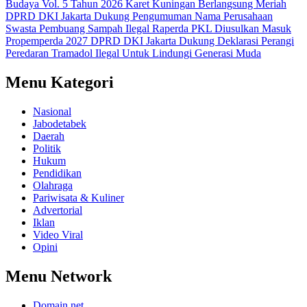
Budaya Vol. 5 Tahun 2026 Karet Kuningan Berlangsung Meriah
DPRD DKI Jakarta Dukung Pengumuman Nama Perusahaan
Swasta Pembuang Sampah Ilegal
Raperda PKL Diusulkan Masuk
Propemperda 2027
DPRD DKI Jakarta Dukung Deklarasi Perangi
Peredaran Tramadol Ilegal Untuk Lindungi Generasi Muda
Menu Kategori
Nasional
Jabodetabek
Daerah
Politik
Hukum
Pendidikan
Olahraga
Pariwisata & Kuliner
Advertorial
Iklan
Video Viral
Opini
Menu Network
Domain.net