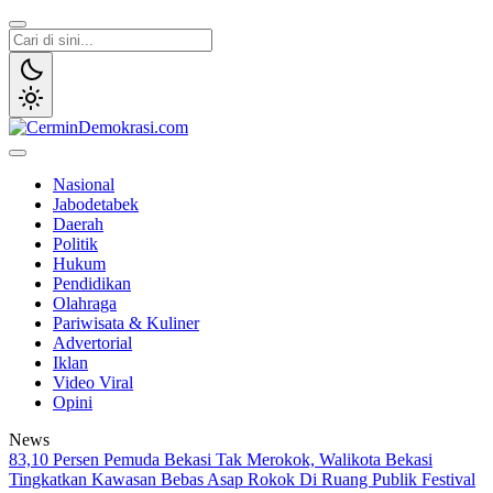
Lewati
ke
konten
CerminDemokrasi.com
Refleksi Kedaulatan Rakyat
Nasional
Jabodetabek
Daerah
Politik
Hukum
Pendidikan
Olahraga
Pariwisata & Kuliner
Advertorial
Iklan
Video Viral
Opini
News
83,10 Persen Pemuda Bekasi Tak Merokok, Walikota Bekasi
Tingkatkan Kawasan Bebas Asap Rokok Di Ruang Publik
Festival