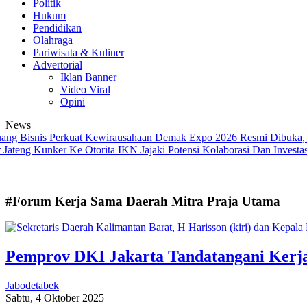
Politik
Hukum
Pendidikan
Olahraga
Pariwisata & Kuliner
Advertorial
Iklan Banner
Video Viral
Opini
News
isnis Perkuat Kewirausahaan
Demak Expo 2026 Resmi Dibuka, Dor
g Kunker Ke Otorita IKN Jajaki Potensi Kolaborasi Dan Investasi
Gub
#Forum Kerja Sama Daerah Mitra Praja Utama
Pemprov DKI Jakarta Tandatangani Kerj
Jabodetabek
Sabtu, 4 Oktober 2025