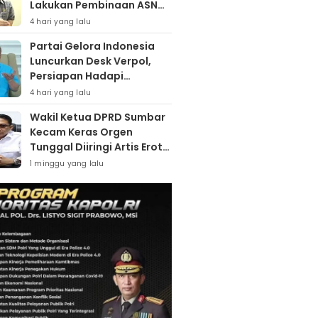
Lakukan Pembinaan ASN
Hingga Bentuk Satgas
4 hari yang lalu
Partai Gelora Indonesia
Luncurkan Desk Verpol,
Persiapan Hadapi
Verifikasi KPU Untuk Pemilu
4 hari yang lalu
2029
Wakil Ketua DPRD Sumbar
Kecam Keras Orgen
Tunggal Diiringi Artis Erotis
Di Kuranji
1 minggu yang lalu