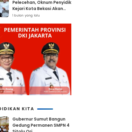
Pelecehan, Oknum Penyidik
Kejari Kota Bekasi Akan
Dilaporkan
1 bulan yang lalu
DIDIKAN KITA
Gubernur Sumut Bangun
Gedung Permanen SMPN 4
Sitolu Ori