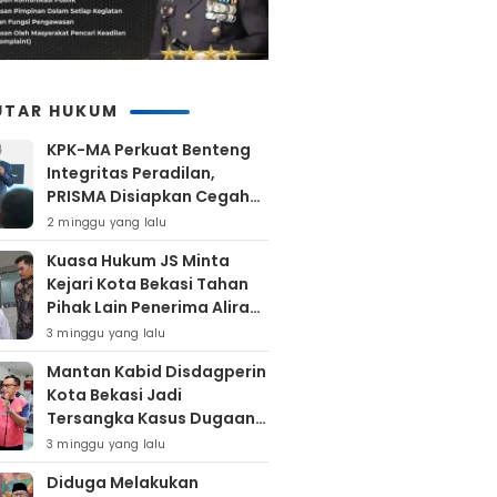
UTAR HUKUM
KPK-MA Perkuat Benteng
Integritas Peradilan,
PRISMA Disiapkan Cegah
Korupsi Sejak Hulu
2 minggu yang lalu
Kuasa Hukum JS Minta
Kejari Kota Bekasi Tahan
Pihak Lain Penerima Aliran
Dana Rp80 Juta
3 minggu yang lalu
Mantan Kabid Disdagperin
Kota Bekasi Jadi
Tersangka Kasus Dugaan
Pungli MCK Pasar
3 minggu yang lalu
Bantargebang
Diduga Melakukan