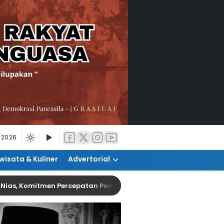
 2026
wisata & Kuliner
Advertorial
, Komitmen Percepatan Pembangunan
Warga Nias U