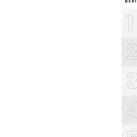
BER
1