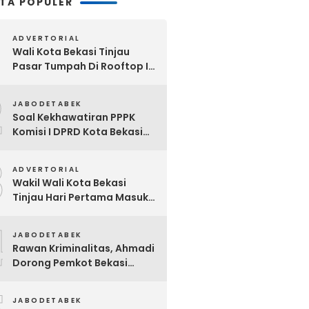
ITA POPULER
ADVERTORIAL
Wali Kota Bekasi Tinjau
Pasar Tumpah Di Rooftop I
Pasar Baru: Fasilitas Kanopi,
2
Eskalator Hingga Lift Barang
JABODETABEK
Disiapkan Bertahap
Soal Kekhawatiran PPPK
Komisi I DPRD Kota Bekasi
Akan Segera Minta
3
Klarifikasi OPD Terkait
ADVERTORIAL
Wakil Wali Kota Bekasi
Tinjau Hari Pertama Masuk
Sekolah, Pastikan Kesiapan
4
SMP Negeri Sambut Tahun
JABODETABEK
Ajaran Baru 2026
Rawan Kriminalitas, Ahmadi
Dorong Pemkot Bekasi
Giatkan Patroli Tiga Pilar di
Jatiasih
JABODETABEK