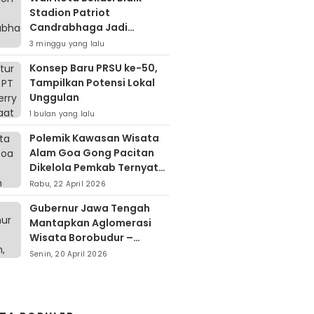
Stadion Patriot
Candrabhaga Jadi
Kawasan Sport City Dan
3 minggu yang lalu
Sport Tourism
Konsep Baru PRSU ke-50,
Tampilkan Potensi Lokal
Unggulan
1 bulan yang lalu
Polemik Kawasan Wisata
Alam Goa Gong Pacitan
Dikelola Pemkab Ternyata
Berdiri Di Atas Lahan Milik
Rabu, 22 April 2026
Warga
Gubernur Jawa Tengah
Mantapkan Aglomerasi
Wisata Borobudur –
Kopeng – Rawa Pening
Senin, 20 April 2026