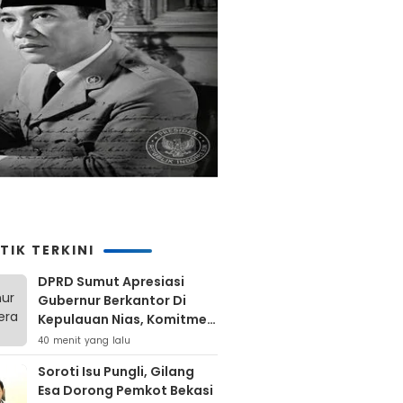
TIK TERKINI
DPRD Sumut Apresiasi
Gubernur Berkantor Di
Kepulauan Nias, Komitmen
Percepatan Pembangunan
40 menit yang lalu
Soroti Isu Pungli, Gilang
Esa Dorong Pemkot Bekasi