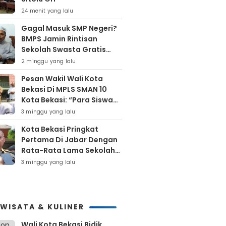
24 menit yang lalu
Gagal Masuk SMP Negeri?
BMPS Jamin Rintisan
Sekolah Swasta Gratis
Untuk Masyarakat Kota
2 minggu yang lalu
Bekasi
Pesan Wakil Wali Kota
Bekasi Di MPLS SMAN 10
Kota Bekasi: “Para Siswa
Hindari Perilaku Yang
3 minggu yang lalu
Bertentangan Dengan
Kota Bekasi Pringkat
Norma Masyarakat
Pertama Di Jabar Dengan
Maupun Agama”
Rata-Rata Lama Sekolah
Di Atas 12 Tahun
3 minggu yang lalu
IWISATA & KULINER
Wali Kota Bekasi Bidik