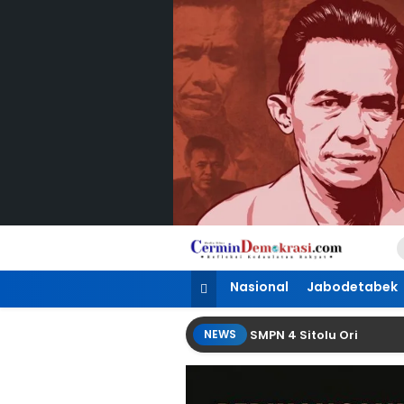
Lewati
ke
konten
CerminDemokrasi.com
Refleksi Kedaulatan Rakyat
Nasional
Jabodetabek
mut Bangun Gedung Permanen SMPN 4 Sitolu Ori
NEWS