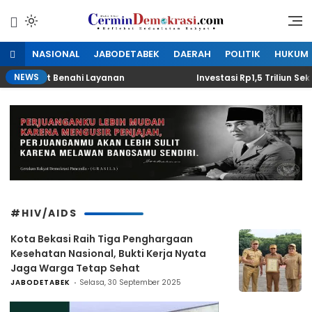
Lewati
ke
Refleksi Kedaulatan Rakyat
CerminDemokrasi.com
konten
NASIONAL
JABODETABEK
DAERAH
POLITIK
HUKUM
NEWS
 Dituntut Benahi Layanan
Investasi Rp1,5 Triliun Sek
#HIV/AIDS
Kota Bekasi Raih Tiga Penghargaan
Kesehatan Nasional, Bukti Kerja Nyata
Jaga Warga Tetap Sehat
JABODETABEK
Selasa, 30 September 2025