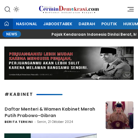
Lewati
ke
Refleksi Kedaulatan Rakyat
CerminDemokrasi.com
konten
NASIONAL
JABODETABEK
DAERAH
POLITIK
HUKU
NEWS
ekolah
Pajak Kendaraan Indonesia Dinilai Berat, Mal
#KABINET
Daftar Menteri & Wamen Kabinet Merah
Putih Prabowo-Gibran
BERITA TERKINI
Senin, 21 Oktober 2024