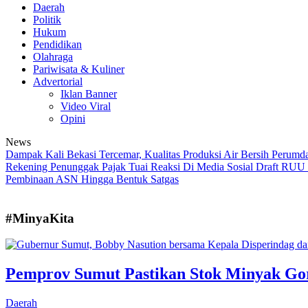
Daerah
Politik
Hukum
Pendidikan
Olahraga
Pariwisata & Kuliner
Advertorial
Iklan Banner
Video Viral
Opini
News
Dampak Kali Bekasi Tercemar, Kualitas Produksi Air Bersih Perumda
Rekening Penunggak Pajak Tuai Reaksi Di Media Sosial
Draft RUU S
Pembinaan ASN Hingga Bentuk Satgas
#MinyaKita
Pemprov Sumut Pastikan Stok Minyak Gor
Daerah