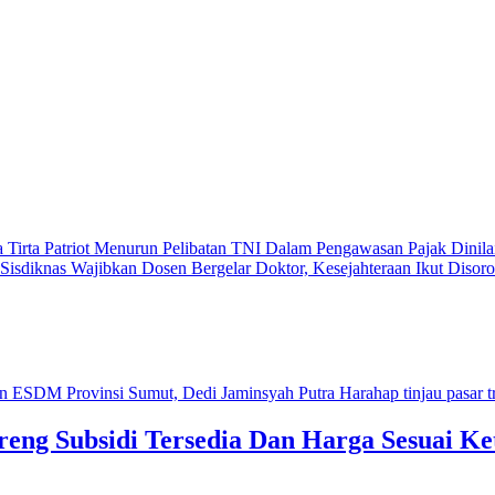
 Tirta Patriot Menurun
Pelibatan TNI Dalam Pengawasan Pajak Dinila
isdiknas Wajibkan Dosen Bergelar Doktor, Kesejahteraan Ikut Disor
eng Subsidi Tersedia Dan Harga Sesuai Ke