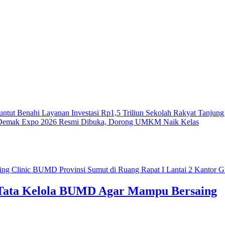
 Benahi Layanan
Investasi Rp1,5 Triliun Sekolah Rakyat Tanjung Alam,
Expo 2026 Resmi Dibuka, Dorong UMKM Naik Kelas
 Tata Kelola BUMD Agar Mampu Bersaing