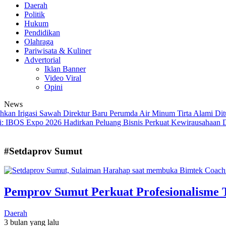
Daerah
Politik
Hukum
Pendidikan
Olahraga
Pariwisata & Kuliner
Advertorial
Iklan Banner
Video Viral
Opini
News
Irigasi Sawah
Direktur Baru Perumda Air Minum Tirta Alami Dituntut
S Expo 2026 Hadirkan Peluang Bisnis Perkuat Kewirausahaan
Demak 
#Setdaprov Sumut
Pemprov Sumut Perkuat Profesionalisme
Daerah
3 bulan yang lalu