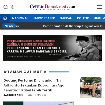
Lewati
ke
Refleksi Kedaulatan Rakyat
CerminDemokrasi.com
konten
NASIONAL
JABODETABEK
DAERAH
POLITIK
HUKU
NEWS
aik Kelas
Pemanfaatan AI Diharap Tingkatkan Kualit
#TAMAN CUT MUTIA
Ducting Pertama Diluncurkan, Tri
Adhianto Tekankan Koordinasi Agar
Penataan Kabel Lebih Tertib
JABODETABEK
Rabu, 6 Mei 2026