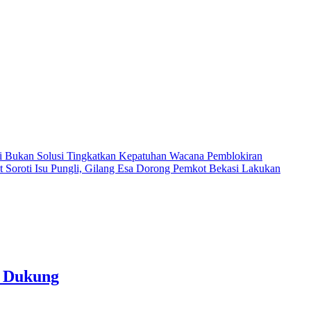
i Bukan Solusi Tingkatkan Kepatuhan
Wacana Pemblokiran
ot
Soroti Isu Pungli, Gilang Esa Dorong Pemkot Bekasi Lakukan
k Dukung