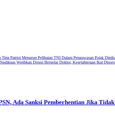
 Tirta Patriot Menurun
Pelibatan TNI Dalam Pengawasan Pajak Dinila
isdiknas Wajibkan Dosen Bergelar Doktor, Kesejahteraan Ikut Disor
PSN, Ada Sanksi Pemberhentian Jika Tida