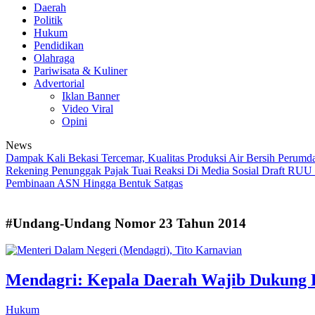
Daerah
Politik
Hukum
Pendidikan
Olahraga
Pariwisata & Kuliner
Advertorial
Iklan Banner
Video Viral
Opini
News
Dampak Kali Bekasi Tercemar, Kualitas Produksi Air Bersih Perumda
Rekening Penunggak Pajak Tuai Reaksi Di Media Sosial
Draft RUU S
Pembinaan ASN Hingga Bentuk Satgas
#Undang-Undang Nomor 23 Tahun 2014
Mendagri: Kepala Daerah Wajib Dukung 
Hukum