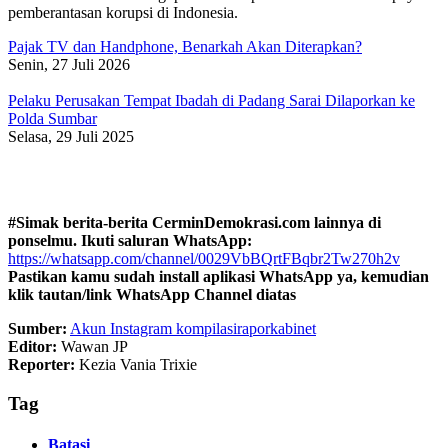
pemberantasan korupsi di Indonesia.
Pajak TV dan Handphone, Benarkah Akan Diterapkan?
Senin, 27 Juli 2026
Pelaku Perusakan Tempat Ibadah di Padang Sarai Dilaporkan ke
Polda Sumbar
Selasa, 29 Juli 2025
#Simak berita-berita CerminDemokrasi.com lainnya di
ponselmu. Ikuti saluran WhatsApp:
https://whatsapp.com/channel/0029VbBQrtFBqbr2Tw270h2v
Pastikan kamu sudah install aplikasi WhatsApp ya, kemudian
klik tautan/link WhatsApp Channel diatas
Sumber:
Akun Instagram kompilasiraporkabinet
Editor:
Wawan JP
Reporter:
Kezia Vania Trixie
Tag
Batasi