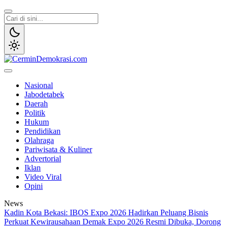
Lewati
ke
konten
CerminDemokrasi.com
Refleksi Kedaulatan Rakyat
Nasional
Jabodetabek
Daerah
Politik
Hukum
Pendidikan
Olahraga
Pariwisata & Kuliner
Advertorial
Iklan
Video Viral
Opini
News
Kadin Kota Bekasi: IBOS Expo 2026 Hadirkan Peluang Bisnis
Perkuat Kewirausahaan
Demak Expo 2026 Resmi Dibuka, Dorong