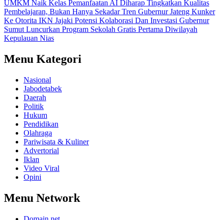
UMKM Naik Kelas
Pemanfaatan AI Diharap Tingkatkan Kualitas
Pembelajaran, Bukan Hanya Sekadar Tren
Gubernur Jateng Kunker
Ke Otorita IKN Jajaki Potensi Kolaborasi Dan Investasi
Gubernur
Sumut Luncurkan Program Sekolah Gratis Pertama Diwilayah
Kepulauan Nias
Menu Kategori
Nasional
Jabodetabek
Daerah
Politik
Hukum
Pendidikan
Olahraga
Pariwisata & Kuliner
Advertorial
Iklan
Video Viral
Opini
Menu Network
Domain.net