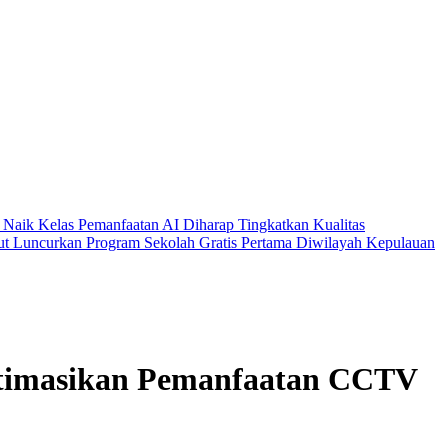
Naik Kelas
Pemanfaatan AI Diharap Tingkatkan Kualitas
t Luncurkan Program Sekolah Gratis Pertama Diwilayah Kepulauan
ptimasikan Pemanfaatan CCTV