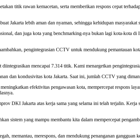
etakan titik rawan kemacetan, serta memberikan respons cepat terha
uat Jakarta lebih aman dan nyaman, sehingga kehidupan masyarakat s
ional, dan juga kota yang benchmarking-nya bukan lagi kota-kota di In
mbahkan, pengintegrasian CCTV untuk mendukung pemantauan kota di
 diintegrasikan mencapai 7.314 titik. Kami menargetkan pengintegrasia
nan dan kondusivitas kota Jakarta. Saat ini, jumlah CCTV yang dima
meningkatkan efektivitas pengawasan kota, mempercepat respons layana
lasnya.
v DKI Jakarta atas kerja sama yang selama ini telah terjalin. Kerja 
hkan sistem yang mampu membantu kita dalam mempercepat pengambilan 
egah, memantau, merespons, dan mendukung penanganan gangguan keam