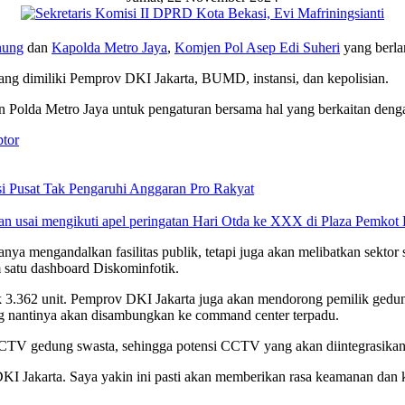
nung
dan
Kapolda Metro Jaya
,
Komjen Pol Asep Edi Suheri
yang berla
ang dimiliki Pemprov DKI Jakarta, BUMD, instansi, dan kepolisian.
n Polda Metro Jaya untuk pengaturan bersama hal yang berkaitan den
ptor
si Pusat Tak Pengaruhi Anggaran Pro Rakyat
a mengandalkan fasilitas publik, tetapi juga akan melibatkan sektor 
atu dashboard Diskominfotik.
 3.362 unit. Pemprov DKI Jakarta juga akan mendorong pemilik gedung
nantinya akan disambungkan ke command center terpadu.
 CCTV gedung swasta, sehingga potensi CCTV yang akan diintegrasika
DKI Jakarta. Saya yakin ini pasti akan memberikan rasa keamanan dan 