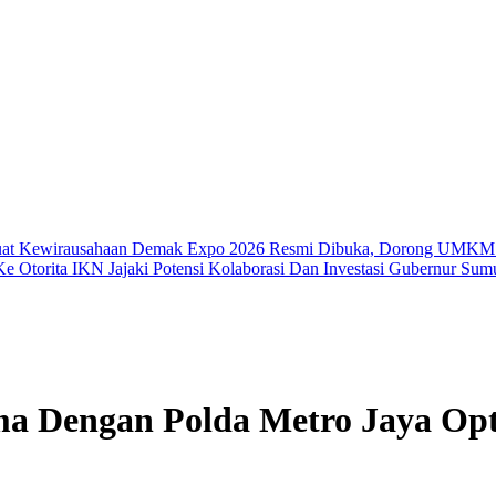
uat Kewirausahaan
Demak Expo 2026 Resmi Dibuka, Dorong UMKM 
e Otorita IKN Jajaki Potensi Kolaborasi Dan Investasi
Gubernur Sumu
ma Dengan Polda Metro Jaya O