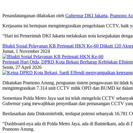
Penandatanganan dilakukan oleh
Gubernur DKI Jakarta
,
Pramono A
Kerjasama ini bertujuan mengintegrasikan pengelolaan CCTV, baik y
“Hari ini Pemerintah DKI Jakarta melakukan nota kesepakatan denga
Bhakti Sosial Pelayanan KB Peringati HKN Ke-60 Diikuti 120 Akse
Jumat, 1 November 2024
Peringati Hari Otda, DPRD Kota Bekasi Berharap Kebijakan Efisien
Senin, 27 April 2026
Dikatakan Pramono Anung, penguatan sistem pengawasan ini tidak hany
mengintegrasikan 7.314 unit CCTV milik OPD dan BUMD ke dalam s
Sementara Polda Metro Jaya saat ini telah mengelola CCTV sebanyak
Gubernur yang mewajibkan penyediaan dan pemasangan CCTV yang 
Berdasarkan data Diskominfotik, terdapat potensi sebanyak 16.781
“Dashboard-nya ada di Polda Metro Jaya, ada di Baintelkam, ada di 
Pramono Anung.