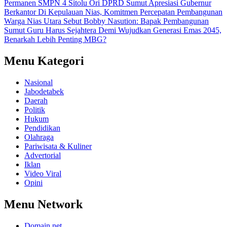
Permanen SMPN 4 Sitolu Ori
DPRD Sumut Apresiasi Gubernur
Berkantor Di Kepulauan Nias, Komitmen Percepatan Pembangunan
Warga Nias Utara Sebut Bobby Nasution: Bapak Pembangunan
Sumut
Guru Harus Sejahtera Demi Wujudkan Generasi Emas 2045,
Benarkah Lebih Penting MBG?
Menu Kategori
Nasional
Jabodetabek
Daerah
Politik
Hukum
Pendidikan
Olahraga
Pariwisata & Kuliner
Advertorial
Iklan
Video Viral
Opini
Menu Network
Domain.net