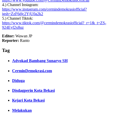
https://www.youtube.com/@CerminDemokrasiOfficial
4.) Channel Instagram:
https://www.instagram.com/cermindemokrasiofficial?
igsh=ZzF6djc2YjU0a2k2
5.) Channel Tiktok:
https://www.tiktok.com/@cermindemokrasiofficial?_r=1&_t=ZS-
924Eyf2x8uz
Editor:
Wawan JP
Reporter:
Ranto
Tag
Advokad Bambang Sunaryo SH
CerminDemokrasi.com
Diduga
Disdagperin Kota Bekasi
Kejari Kota Bekasi
Melakukan