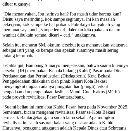
diluar tugasnya.
“Dia menanyakan, Ibu istrinya kan? Ibu masih tidur bareng kan?
Disitu saya merinding, kok sampe segitunya. Ini kan masalah
pekerjaan, kok sampe ke hal pribadi. Pokoknya banyaklah yang
membuat saya aneh, sampe lemari, daleman kita (pakaian dalam
wanita) dibukain semua, dicari – cari,” ungkapnya.
Selain itu, menurut SM, oknum tersebut juga menanyakan statusnya
sebagai istri yang ke berapa dan apakah suaminya masih sering
pulang kerumah.
Lebihlanjut, Bambang Sunaryo menjelaskan, bahwa suami kliennya
tersebut (JH) merupakan Kepala bidang (Kabid) Pasar pada Dinas
Perdagangan dan Perindustrian (Disdagperin) Kota Bekasi.
Penggeledahan dilakukan oleh pihak Kejari Kota Bekasi
menyangkut dugaan adanya pungutan liar (pungli) terkait
pengadaan dan pengelolaan fasilitas Mandi Cuci Kakus (MCK)
pada proyek revitalisasi Pasar Bantargebang.
“Suami beliau ini menjabat Kabid Pasar, baru pada November 2025.
Sementara, bicara mengenai revitalisasi Pasar se-Kota Bekasi
termasuk Bantargebang, itu sudah lama sekali. Apa mungkin
revitalisasi ini salah sasaran kalau yang disasar adalah Kabid.
Harusnya, pengguna anggaran adalah Kepala Dinas atau Sekretaris,