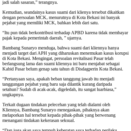
jadi salah sasaran,” terangnya.
Kemudian, seandainya kasus suami dari klienya tersebut dikaitkan
dengan persoalan MCK, menurutnya di Kota Bekasi ini banyak
pejabat yang memiliki MCK, bahkan lebih dari satu.
“Itu pun tidak berkontribusi terhadap APBD karena tidak membayar
pajak kepada pemerintah daerah, ” ujarnya.
Bambang Sunaryo menduga, bahwa suami dari kliennya hanya
menjadi target dari APH yang diharuskan menemukan kasus korupsi
di Kota Bekasi. Mengingat, persoalan revitalisasi Pasar telah
berlangsung lama dan suami kliennya ini baru menjabat sebagai
Kabid Pasar belum genap satu tahun di Disdagperin Kota Bekasi.
“Pertanyaan saya, apakah beban tanggung jawab itu menjadi
tanggungan pejabat yang baru saja dilantik kurang daripada
setahun? Sudah di acak-acak, digeledah, itu sangat luarbiasa,”
ungkapnya.
Terkait dugaan tindakan pelecehan yang telah dialami oleh
Kliennya, Bambang Sunaryo menegaskan, pihaknya akan
melaporkan hal tersebut kepada pihak-pihak yang berwenang
menangani tindakan kekerasan seksual.
“Dan juga akan saya tempuh keberatan saya terhadap perilaku