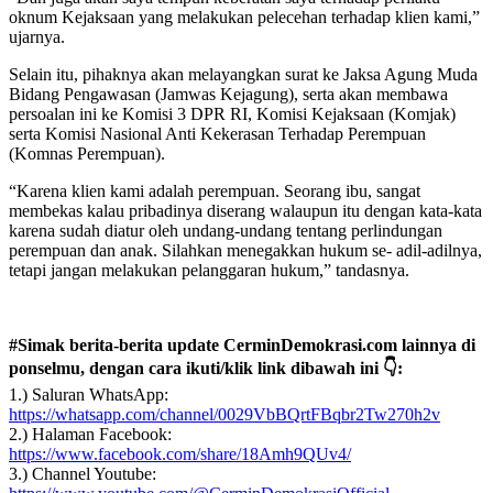
oknum Kejaksaan yang melakukan pelecehan terhadap klien kami,”
ujarnya.
Selain itu, pihaknya akan melayangkan surat ke Jaksa Agung Muda
Bidang Pengawasan (Jamwas Kejagung), serta akan membawa
persoalan ini ke Komisi 3 DPR RI, Komisi Kejaksaan (Komjak)
serta Komisi Nasional Anti Kekerasan Terhadap Perempuan
(Komnas Perempuan).
“Karena klien kami adalah perempuan. Seorang ibu, sangat
membekas kalau pribadinya diserang walaupun itu dengan kata-kata
karena sudah diatur oleh undang-undang tentang perlindungan
perempuan dan anak. Silahkan menegakkan hukum se- adil-adilnya,
tetapi jangan melakukan pelanggaran hukum,” tandasnya.
#Simak berita-berita update CerminDemokrasi.com lainnya di
ponselmu, dengan cara ikuti/klik link dibawah ini 👇:
1.) Saluran WhatsApp:
https://whatsapp.com/channel/0029VbBQrtFBqbr2Tw270h2v
2.) Halaman Facebook:
https://www.facebook.com/share/18Amh9QUv4/
3.) Channel Youtube: