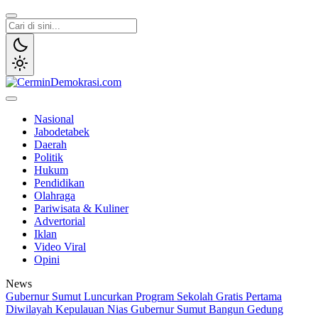
Lewati
ke
konten
CerminDemokrasi.com
Refleksi Kedaulatan Rakyat
Nasional
Jabodetabek
Daerah
Politik
Hukum
Pendidikan
Olahraga
Pariwisata & Kuliner
Advertorial
Iklan
Video Viral
Opini
News
Gubernur Sumut Luncurkan Program Sekolah Gratis Pertama
Diwilayah Kepulauan Nias
Gubernur Sumut Bangun Gedung