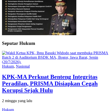
Seputar Hukum
Hukum
,
Nasional
KPK-MA Perkuat Benteng Integritas
Peradilan, PRISMA Disiapkan Cegah
Korupsi Sejak Hulu
2 minggu yang lalu
Hukum