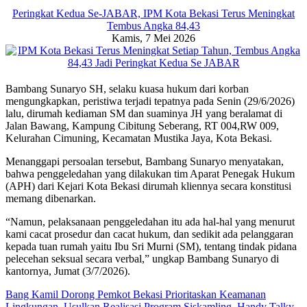
Peringkat Kedua Se-JABAR, IPM Kota Bekasi Terus Meningkat
Tembus Angka 84,43
Kamis, 7 Mei 2026
Bambang Sunaryo SH, selaku kuasa hukum dari korban
mengungkapkan, peristiwa terjadi tepatnya pada Senin (29/6/2026)
lalu, dirumah kediaman SM dan suaminya JH yang beralamat di
Jalan Bawang, Kampung Cibitung Seberang, RT 004,RW 009,
Kelurahan Cimuning, Kecamatan Mustika Jaya, Kota Bekasi.
Menanggapi persoalan tersebut, Bambang Sunaryo menyatakan,
bahwa penggeledahan yang dilakukan tim Aparat Penegak Hukum
(APH) dari Kejari Kota Bekasi dirumah kliennya secara konstitusi
memang dibenarkan.
“Namun, pelaksanaan penggeledahan itu ada hal-hal yang menurut
kami cacat prosedur dan cacat hukum, dan sedikit ada pelanggaran
kepada tuan rumah yaitu Ibu Sri Murni (SM), tentang tindak pidana
pelecehan seksual secara verbal,” ungkap Bambang Sunaryo di
kantornya, Jumat (3/7/2026).
Bang Kamil Dorong Pemkot Bekasi Prioritaskan Keamanan
Lingkungan, Usulkan Realisasi Program Siskamling, Handy Talky,