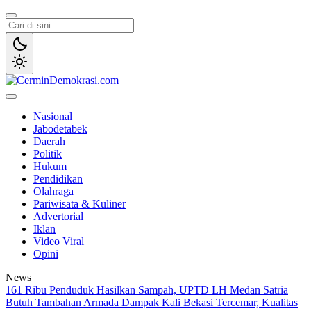
Lewati
ke
konten
CerminDemokrasi.com
Refleksi Kedaulatan Rakyat
Nasional
Jabodetabek
Daerah
Politik
Hukum
Pendidikan
Olahraga
Pariwisata & Kuliner
Advertorial
Iklan
Video Viral
Opini
News
161 Ribu Penduduk Hasilkan Sampah, UPTD LH Medan Satria
Butuh Tambahan Armada
Dampak Kali Bekasi Tercemar, Kualitas