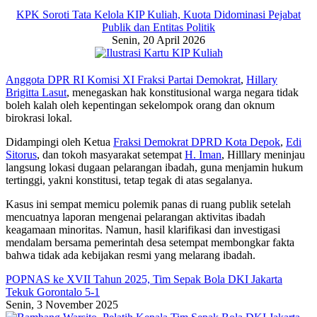
KPK Soroti Tata Kelola KIP Kuliah, Kuota Didominasi Pejabat
Publik dan Entitas Politik
Senin, 20 April 2026
Anggota DPR RI Komisi XI Fraksi Partai Demokrat
,
Hillary
Brigitta Lasut
, menegaskan hak konstitusional warga negara tidak
boleh kalah oleh kepentingan sekelompok orang dan oknum
birokrasi lokal.
Didampingi oleh Ketua
Fraksi Demokrat DPRD Kota Depok
,
Edi
Sitorus
, dan tokoh masyarakat setempat
H. Iman
, Hilllary meninjau
langsung lokasi dugaan pelarangan ibadah, guna menjamin hukum
tertinggi, yakni konstitusi, tetap tegak di atas segalanya.
Kasus ini sempat memicu polemik panas di ruang publik setelah
mencuatnya laporan mengenai pelarangan aktivitas ibadah
keagamaan minoritas. Namun, hasil klarifikasi dan investigasi
mendalam bersama pemerintah desa setempat membongkar fakta
bahwa tidak ada kebijakan resmi yang melarang ibadah.
POPNAS ke XVII Tahun 2025, Tim Sepak Bola DKI Jakarta
Tekuk Gorontalo 5-1
Senin, 3 November 2025