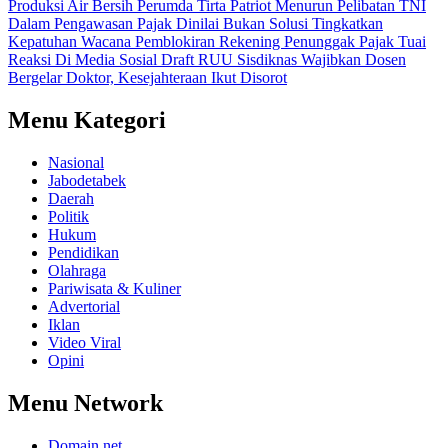
Produksi Air Bersih Perumda Tirta Patriot Menurun
Pelibatan TNI
Dalam Pengawasan Pajak Dinilai Bukan Solusi Tingkatkan
Kepatuhan
Wacana Pemblokiran Rekening Penunggak Pajak Tuai
Reaksi Di Media Sosial
Draft RUU Sisdiknas Wajibkan Dosen
Bergelar Doktor, Kesejahteraan Ikut Disorot
Menu Kategori
Nasional
Jabodetabek
Daerah
Politik
Hukum
Pendidikan
Olahraga
Pariwisata & Kuliner
Advertorial
Iklan
Video Viral
Opini
Menu Network
Domain.net