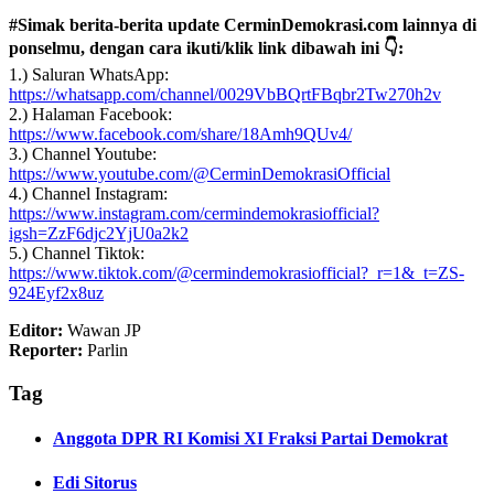
#Simak berita-berita update CerminDemokrasi.com lainnya di
ponselmu, dengan cara ikuti/klik link dibawah ini 👇:
1.) Saluran WhatsApp:
https://whatsapp.com/channel/0029VbBQrtFBqbr2Tw270h2v
2.) Halaman Facebook:
https://www.facebook.com/share/18Amh9QUv4/
3.) Channel Youtube:
https://www.youtube.com/@CerminDemokrasiOfficial
4.) Channel Instagram:
https://www.instagram.com/cermindemokrasiofficial?
igsh=ZzF6djc2YjU0a2k2
5.) Channel Tiktok:
https://www.tiktok.com/@cermindemokrasiofficial?_r=1&_t=ZS-
924Eyf2x8uz
Editor:
Wawan JP
Reporter:
Parlin
Tag
Anggota DPR RI Komisi XI Fraksi Partai Demokrat
Edi Sitorus