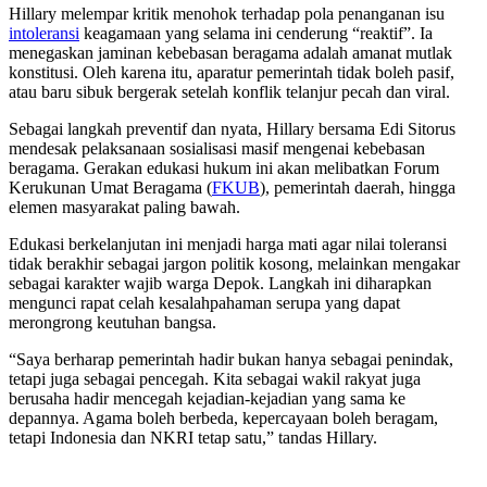
Hillary melempar kritik menohok terhadap pola penanganan isu
intoleransi
keagamaan yang selama ini cenderung “reaktif”. Ia
menegaskan jaminan kebebasan beragama adalah amanat mutlak
konstitusi. Oleh karena itu, aparatur pemerintah tidak boleh pasif,
atau baru sibuk bergerak setelah konflik telanjur pecah dan viral.
Sebagai langkah preventif dan nyata, Hillary bersama Edi Sitorus
mendesak pelaksanaan sosialisasi masif mengenai kebebasan
beragama. Gerakan edukasi hukum ini akan melibatkan Forum
Kerukunan Umat Beragama (
FKUB
), pemerintah daerah, hingga
elemen masyarakat paling bawah.
Edukasi berkelanjutan ini menjadi harga mati agar nilai toleransi
tidak berakhir sebagai jargon politik kosong, melainkan mengakar
sebagai karakter wajib warga Depok. Langkah ini diharapkan
mengunci rapat celah kesalahpahaman serupa yang dapat
merongrong keutuhan bangsa.
“Saya berharap pemerintah hadir bukan hanya sebagai penindak,
tetapi juga sebagai pencegah. Kita sebagai wakil rakyat juga
berusaha hadir mencegah kejadian-kejadian yang sama ke
depannya. Agama boleh berbeda, kepercayaan boleh beragam,
tetapi Indonesia dan NKRI tetap satu,” tandas Hillary.