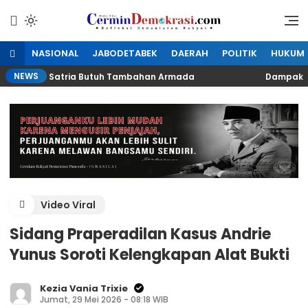
Lewati
ke
Refleksi Kedaulatan Rakyat
CerminDemokrasi.com
konten
NASIONAL
JABODETABEK
DAERAH
POLITIK
HUKUM
NEWS
LH Medan Satria Butuh Tambahan Armada
Dampak Kali 
Kunjungi Website Resmi Cermin Demokrasi
Kandungan Etanol Diduga Turunkan Performa
Motor
Kamis, 6 November 2025
Video Viral
Sidang Praperadilan Kasus Andrie
Yunus Soroti Kelengkapan Alat Bukti
Kezia Vania Trixie
Jumat, 29 Mei 2026 - 08:18 WIB