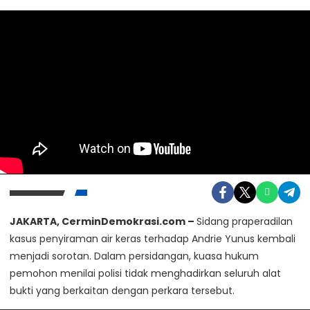
JAKARTA, CerminDemokrasi.com –
Sidang praperadilan
kasus penyiraman air keras terhadap
Andrie Yunus
kembali
menjadi sorotan. Dalam persidangan, kuasa hukum
pemohon menilai polisi tidak menghadirkan seluruh alat
bukti yang berkaitan dengan perkara tersebut.