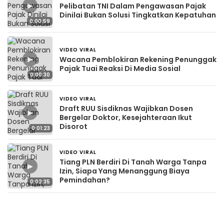
▶
Pelibatan TNI Dalam Pengawasan Pajak
Dinilai Bukan Solusi Tingkatkan Kepatuhan
0:00:59
VIDEO VIRAL
2 hari yang lalu
▶
Wacana Pemblokiran Rekening Penunggak
Pajak Tuai Reaksi Di Media Sosial
0:00:30
VIDEO VIRAL
2 hari yang lalu
Draft RUU Sisdiknas Wajibkan Dosen
▶
Bergelar Doktor, Kesejahteraan Ikut
Disorot
0:01:23
VIDEO VIRAL
3 hari yang lalu
Tiang PLN Berdiri Di Tanah Warga Tanpa
▶
Izin, Siapa Yang Menanggung Biaya
Pemindahan?
0:02:35