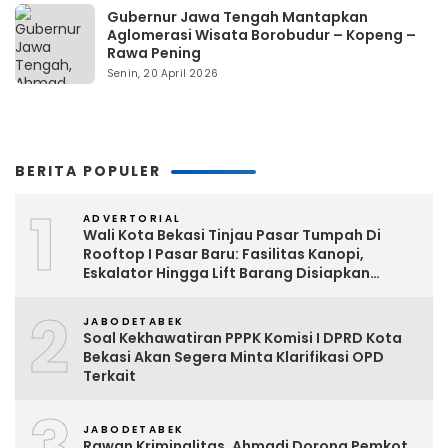
Gubernur Jawa Tengah Mantapkan
Aglomerasi Wisata Borobudur – Kopeng –
Rawa Pening
Senin, 20 April 2026
BERITA POPULER
1
ADVERTORIAL
Wali Kota Bekasi Tinjau Pasar Tumpah Di
Rooftop I Pasar Baru: Fasilitas Kanopi,
Eskalator Hingga Lift Barang Disiapkan
Bertahap
2
JABODETABEK
Soal Kekhawatiran PPPK Komisi I DPRD Kota
Bekasi Akan Segera Minta Klarifikasi OPD
Terkait
3
JABODETABEK
Rawan Kriminalitas, Ahmadi Dorong Pemkot