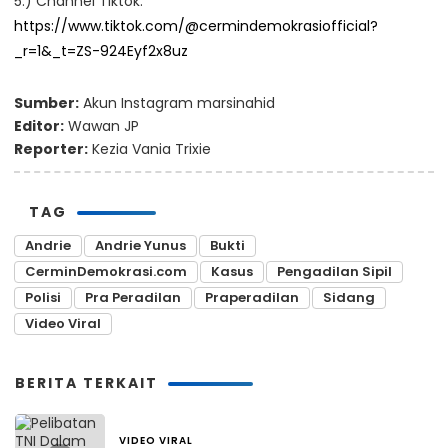
5.) Channel Tiktok:
https://www.tiktok.com/@cermindemokrasiofficial?
_r=1&_t=ZS-924Eyf2x8uz
Sumber:
Akun Instagram marsinahid
Editor:
Wawan JP
Reporter:
Kezia Vania Trixie
TAG
Andrie
Andrie Yunus
Bukti
CerminDemokrasi.com
Kasus
Pengadilan Sipil
Polisi
Pra Peradilan
Praperadilan
Sidang
Video Viral
BERITA TERKAIT
VIDEO VIRAL
2 hari yang lalu