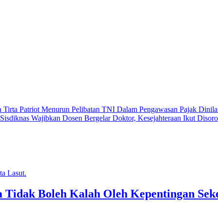
 Tirta Patriot Menurun
Pelibatan TNI Dalam Pengawasan Pajak Dinila
isdiknas Wajibkan Dosen Bergelar Doktor, Kesejahteraan Ikut Disor
ra Tidak Boleh Kalah Oleh Kepentingan Se