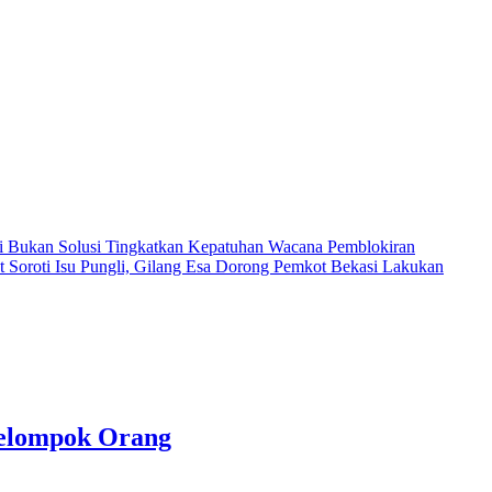
i Bukan Solusi Tingkatkan Kepatuhan
Wacana Pemblokiran
ot
Soroti Isu Pungli, Gilang Esa Dorong Pemkot Bekasi Lakukan
kelompok Orang