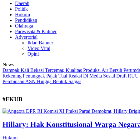
Daerah
Politik
Hukum
Pendidikan
Olahraga
Pariwisata & Kuliner
Advertorial
Iklan Banner
Video Viral
Opini
News
Dampak Kali Bekasi Tercemar, Kualitas Produksi Air Bersih Perumda
Rekening Penunggak Pajak Tuai Reaksi Di Media Sosial
Draft RUU S
Pembinaan ASN Hingga Bentuk Satgas
#FKUB
Hillary: Hak Konstitusional Warga Nega
Hukum