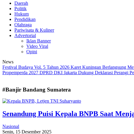
Daerah
Politik
Hukum
Pendidikan
Olahraga
Pariwisata & Kuliner
Advertorial
Iklan Banner
Video Viral
Opini
News
Festival Budaya Vol. 5 Tahun 2026 Karet Kuningan Berlangsung Me
Propemperda 2027
DPRD DKI Jakarta Dukung Deklarasi Perangi Pe
#Banjir Bandang Sumatera
Senandung Puisi Kepala BNPB Saat Menj
Nasional
Senin, 15 Desember 2025