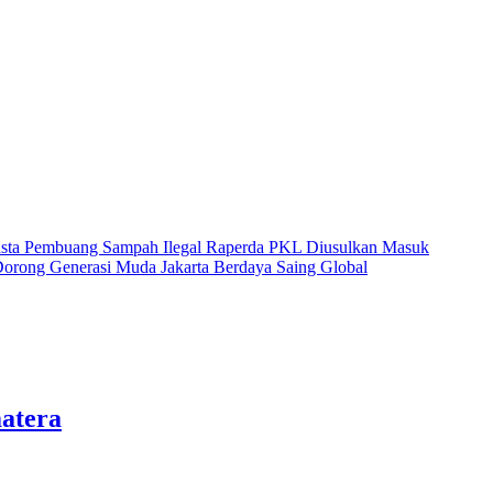
ta Pembuang Sampah Ilegal
Raperda PKL Diusulkan Masuk
rong Generasi Muda Jakarta Berdaya Saing Global
atera