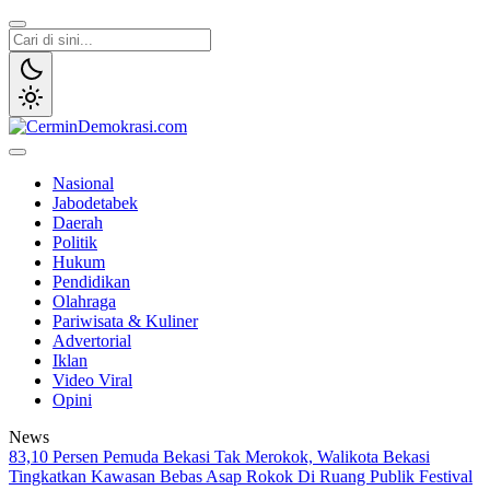
Lewati
ke
konten
CerminDemokrasi.com
Refleksi Kedaulatan Rakyat
Nasional
Jabodetabek
Daerah
Politik
Hukum
Pendidikan
Olahraga
Pariwisata & Kuliner
Advertorial
Iklan
Video Viral
Opini
News
83,10 Persen Pemuda Bekasi Tak Merokok, Walikota Bekasi
Tingkatkan Kawasan Bebas Asap Rokok Di Ruang Publik
Festival