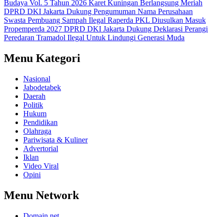
Budaya Vol. 5 Tahun 2026 Karet Kuningan Berlangsung Meriah
DPRD DKI Jakarta Dukung Pengumuman Nama Perusahaan
Swasta Pembuang Sampah Ilegal
Raperda PKL Diusulkan Masuk
Propemperda 2027
DPRD DKI Jakarta Dukung Deklarasi Perangi
Peredaran Tramadol Ilegal Untuk Lindungi Generasi Muda
Menu Kategori
Nasional
Jabodetabek
Daerah
Politik
Hukum
Pendidikan
Olahraga
Pariwisata & Kuliner
Advertorial
Iklan
Video Viral
Opini
Menu Network
Domain.net