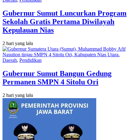
Gubernur Sumut Luncurkan Program
Sekolah Gratis Pertama Diwilayah
Kepulauan Nias
2 hari yang lalu
Daerah
,
Pendidikan
Gubernur Sumut Bangun Gedung
Permanen SMPN 4 Sitolu Ori
2 hari yang lalu