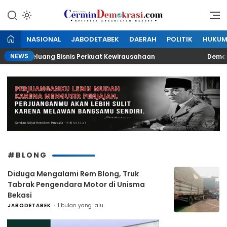
Lewati
ke
Refleksi Kedaulatan Rakyat
CerminDemokrasi.com
konten
NASIONAL
JABODETABEK
DAERAH
POLITIK
HUKU
NEWS
irkan Peluang Bisnis Perkuat Kewirausahaan
Demak Exp
#BLONG
Diduga Mengalami Rem Blong, Truk
Tabrak Pengendara Motor di Unisma
Bekasi
JABODETABEK
1 bulan yang lalu