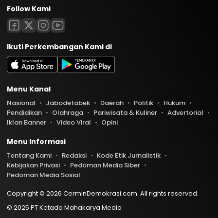
Follow Kami
Ikuti Perkembangan Kami di
Menu Kanal
Nasional
Jabodetabek
Daerah
Politik
Hukum
Pendidikan
Olahraga
Pariwisata & Kuliner
Advertorial
Iklan Banner
Video Viral
Opini
Menu Informasi
Tentang Kami
Redaksi
Kode Etik Jurnalistik
Kebijakan Privasi
Pedoman Media Siber
Pedoman Media Sosial
Copyright © 2026 CerminDemokrasi.com. All rights reserved.
© 2025 PT Ketada Mahakarya Media