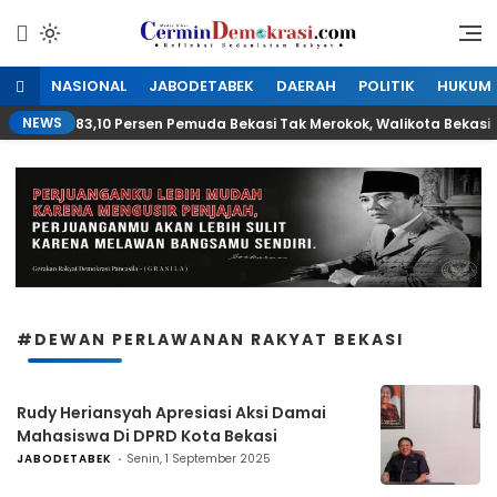
Lewati
ke
Refleksi Kedaulatan Rakyat
CerminDemokrasi.com
konten
NASIONAL
JABODETABEK
DAERAH
POLITIK
HUKUM
NEWS
83,10 Persen Pemuda Bekasi Tak Merokok, Walikota Bekas
#DEWAN PERLAWANAN RAKYAT BEKASI
Rudy Heriansyah Apresiasi Aksi Damai
Mahasiswa Di DPRD Kota Bekasi
JABODETABEK
Senin, 1 September 2025