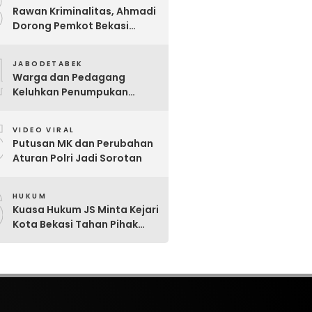
3
Ajaran Baru 2026
Rawan Kriminalitas, Ahmadi
Dorong Pemkot Bekasi
Giatkan Patroli Tiga Pilar di
4
Jatiasih
JABODETABEK
Warga dan Pedagang
Keluhkan Penumpukan
Sampah Di Sebrang Pintu
5
Keluar Terminal Induk Bekasi
VIDEO VIRAL
Putusan MK dan Perubahan
Aturan Polri Jadi Sorotan
6
HUKUM
Kuasa Hukum JS Minta Kejari
Kota Bekasi Tahan Pihak
Lain Penerima Aliran Dana
Rp80 Juta