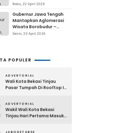
Berdiri Di Atas Lahan Milik
Rabu, 22 April 2026
Warga
Gubernur Jawa Tengah
Mantapkan Aglomerasi
Wisata Borobudur –
Kopeng – Rawa Pening
Senin, 20 April 2026
ITA POPULER
ADVERTORIAL
Wali Kota Bekasi Tinjau
Pasar Tumpah Di Rooftop I
Pasar Baru: Fasilitas Kanopi,
2
Eskalator Hingga Lift Barang
ADVERTORIAL
Disiapkan Bertahap
Wakil Wali Kota Bekasi
Tinjau Hari Pertama Masuk
Sekolah, Pastikan Kesiapan
SMP Negeri Sambut Tahun
JABODETABEK