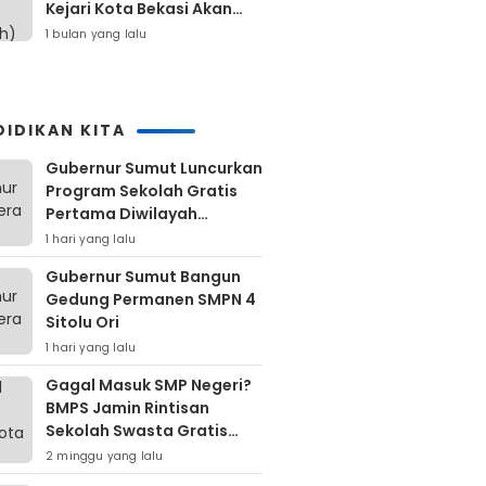
Kejari Kota Bekasi Akan
Dilaporkan
1 bulan yang lalu
DIDIKAN KITA
Gubernur Sumut Luncurkan
Program Sekolah Gratis
Pertama Diwilayah
Kepulauan Nias
1 hari yang lalu
Gubernur Sumut Bangun
Gedung Permanen SMPN 4
Sitolu Ori
1 hari yang lalu
Gagal Masuk SMP Negeri?
BMPS Jamin Rintisan
Sekolah Swasta Gratis
Untuk Masyarakat Kota
2 minggu yang lalu
Bekasi