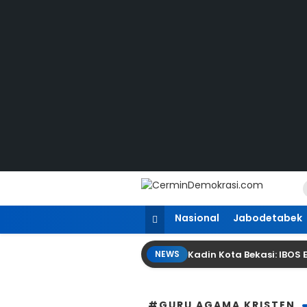
Lewati
ke
konten
CerminDemokrasi.com
Refleksi Kedaulatan Rakyat
Nasional
Jabodetabek
Kadin Kota Bekasi: IBOS
NEWS
#GURU AGAMA KRISTEN