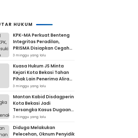
UTAR HUKUM
KPK-MA Perkuat Benteng
Integritas Peradilan,
PRISMA Disiapkan Cegah
Korupsi Sejak Hulu
3 minggu yang lalu
Kuasa Hukum JS Minta
Kejari Kota Bekasi Tahan
Pihak Lain Penerima Aliran
Dana Rp80 Juta
3 minggu yang lalu
Mantan Kabid Disdagperin
Kota Bekasi Jadi
Tersangka Kasus Dugaan
Pungli MCK Pasar
3 minggu yang lalu
Bantargebang
Diduga Melakukan
Pelecehan, Oknum Penyidik