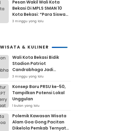
Pesan Wakil Wali Kota
Bekasi Di MPLS SMAN 10
Kota Bekasi: “Para Siswa
Hindari Perilaku Yang
3 minggu yang lalu
Bertentangan Dengan
Norma Masyarakat
Maupun Agama”
IWISATA & KULINER
Wali Kota Bekasi Bidik
Stadion Patriot
Candrabhaga Jadi
Kawasan Sport City Dan
3 minggu yang lalu
Sport Tourism
Konsep Baru PRSU ke-50,
Tampilkan Potensi Lokal
Unggulan
1 bulan yang lalu
Polemik Kawasan Wisata
Alam Goa Gong Pacitan
Dikelola Pemkab Ternyata