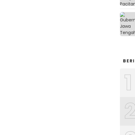
BER
1