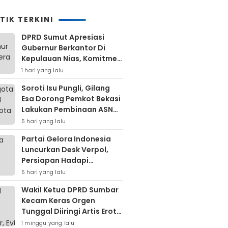
TIK TERKINI
DPRD Sumut Apresiasi
Gubernur Berkantor Di
Kepulauan Nias, Komitmen
Percepatan Pembangunan
1 hari yang lalu
Soroti Isu Pungli, Gilang
Esa Dorong Pemkot Bekasi
Lakukan Pembinaan ASN
Hingga Bentuk Satgas
5 hari yang lalu
Partai Gelora Indonesia
Luncurkan Desk Verpol,
Persiapan Hadapi
Verifikasi KPU Untuk Pemilu
5 hari yang lalu
2029
Wakil Ketua DPRD Sumbar
Kecam Keras Orgen
Tunggal Diiringi Artis Erotis
Di Kuranji
1 minggu yang lalu